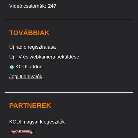
Videó csatornák:
247
TOVÁBBIAK
Új rádió regisztrálása
Új TV és webkamera beküldése
KODI addon
Jogi tudnivalók
PARTNEREK
KODI magyar kiegészítők