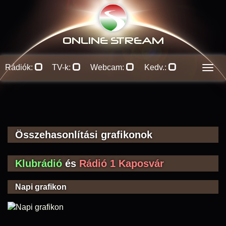
ONLINE S
TREAM
Rádiók:
TV-k:
Webcam:
Kedv.:
Men
Összehasonlítási grafikonok
Klubrádió
és
Rádió 1 Kaposvár
Napi grafikon