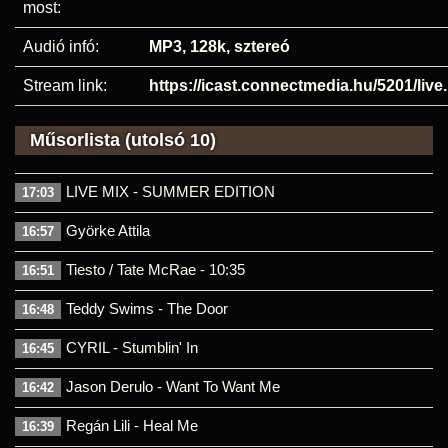
most:
Audió infó:
MP3, 128k, sztereó
Stream link:
https://icast.connectmedia.hu/5201/liv
Műsorlista (utolsó 10)
LIVE MIX - SUMMER EDITION
17:03
Györke Attila
16:57
Tiesto / Tate McRae - 10:35
16:51
Teddy Swims - The Door
16:48
CYRIL - Stumblin' In
16:45
Jason Derulo - Want To Want Me
16:42
Regán Lili - Heal Me
16:39