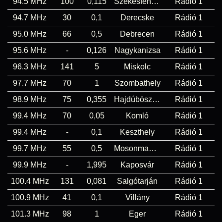
94.5 MHz
100
0,115
Székesfehérvár
Rádió 1
94.7 MHz
30
0,1
Derecske
Rádió 1
95.0 MHz
66
0,5
Debrecen
Rádió 1
95.6 MHz
-
0,126
Nagykanizsa
Rádió 1
96.3 MHz
141
5
Miskolc
Rádió 1
97.7 MHz
70
1
Szombathely
Rádió 1
98.9 MHz
75
0,355
Hajdúböszörmény
Rádió 1
99.4 MHz
70
0,05
Komló
Rádió 1
99.4 MHz
-
0,1
Keszthely
Rádió 1
99.7 MHz
55
0,5
Mosonmagyaróvár
Rádió 1
99.9 MHz
-
1,995
Kaposvár
Rádió 1
100.4 MHz
131
0,081
Salgótarján
Rádió 1
100.9 MHz
41
0,1
Villány
Rádió 1
101.3 MHz
98
1
Eger
Rádió 1