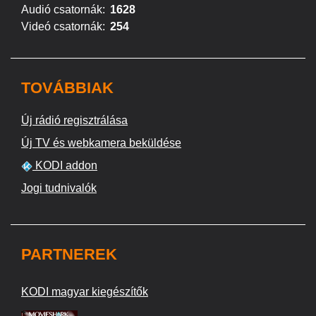
Audió csatornák:
1628
Videó csatornák:
254
TOVÁBBIAK
Új rádió regisztrálása
Új TV és webkamera beküldése
KODI addon
Jogi tudnivalók
PARTNEREK
KODI magyar kiegészítők