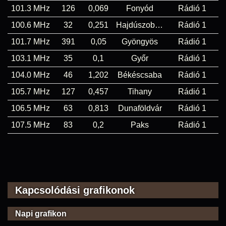
101.3 MHz
126
0,069
Fonyód
Rádió 1
100.6 MHz
32
0,251
Hajdúszoboszló
Rádió 1
101.7 MHz
391
0,05
Gyöngyös
Rádió 1
103.1 MHz
35
0,1
Győr
Rádió 1
104.0 MHz
46
1,202
Békéscsaba
Rádió 1
105.7 MHz
127
0,457
Tihany
Rádió 1
106.5 MHz
63
0,813
Dunaföldvár
Rádió 1
107.5 MHz
83
0,2
Paks
Rádió 1
Kapcsolódási grafikonok
Napi grafikon