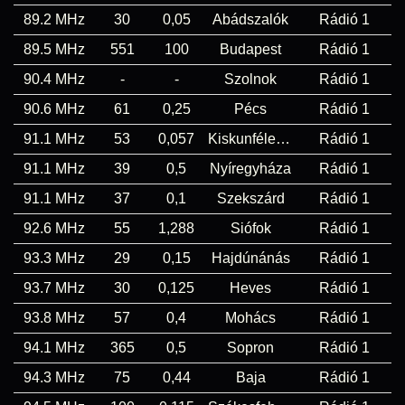
89.2 MHz
30
0,05
Abádszalók
Rádió 1
89.5 MHz
551
100
Budapest
Rádió 1
90.4 MHz
-
-
Szolnok
Rádió 1
90.6 MHz
61
0,25
Pécs
Rádió 1
91.1 MHz
53
0,057
Kiskunfélegyháza
Rádió 1
91.1 MHz
39
0,5
Nyíregyháza
Rádió 1
91.1 MHz
37
0,1
Szekszárd
Rádió 1
92.6 MHz
55
1,288
Siófok
Rádió 1
93.3 MHz
29
0,15
Hajdúnánás
Rádió 1
93.7 MHz
30
0,125
Heves
Rádió 1
93.8 MHz
57
0,4
Mohács
Rádió 1
94.1 MHz
365
0,5
Sopron
Rádió 1
94.3 MHz
75
0,44
Baja
Rádió 1