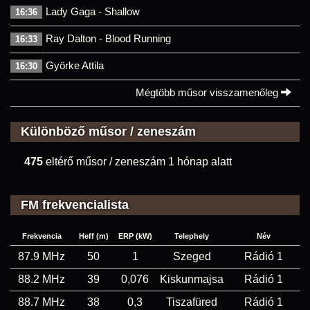
Lady Gaga - Shallow
16:36
Ray Dalton - Blood Running
16:33
Györke Attila
16:30
Mégtöbb műsor visszamenőleg
Különböző műsor / zeneszám
475
eltérő műsor / zeneszám 1 hónap alatt
FM frekvencialista
Frekvencia
Heff (m)
ERP (kW)
Telephely
Név
87.9 MHz
50
1
Szeged
Rádió 1
88.2 MHz
39
0,076
Kiskunmajsa
Rádió 1
88.7 MHz
38
0,3
Tiszafüred
Rádió 1