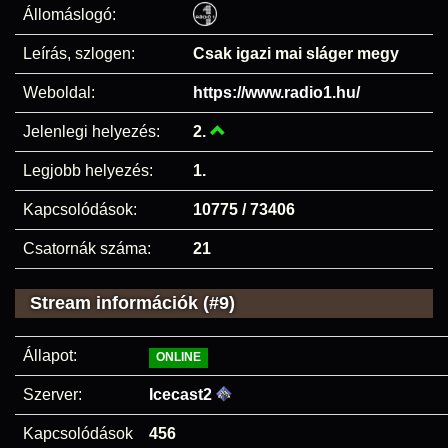
Állomáslogó:
Leírás, szlogen:
Csak igazi mai sláger megy
Weboldal:
https://www.radio1.hu/
Jelenlegi helyezés:
2.
Legjobb helyezés:
1.
Kapcsolódások:
10775 / 73406
Csatornák száma:
21
Stream információk (#9)
Állapot:
ONLINE
Szerver:
Icecast2
Kapcsolódások
456