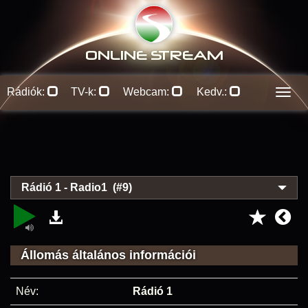
ONLINE S
TREAM
Rádiók:
TV-k:
Webcam:
Kedv.:
Men
Rádió 1 - Radio1 (#9)
Állomás általános információi
Név:
Rádió 1