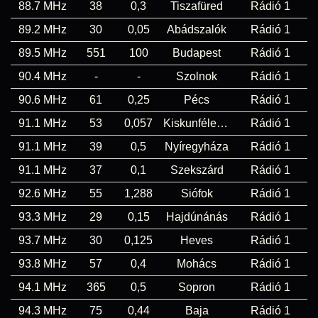
88.7 MHz
38
0,3
Tiszafüred
Rádió 1
89.2 MHz
30
0,05
Abádszalók
Rádió 1
89.5 MHz
551
100
Budapest
Rádió 1
90.4 MHz
-
-
Szolnok
Rádió 1
90.6 MHz
61
0,25
Pécs
Rádió 1
91.1 MHz
53
0,057
Kiskunfélegyháza
Rádió 1
91.1 MHz
39
0,5
Nyíregyháza
Rádió 1
91.1 MHz
37
0,1
Szekszárd
Rádió 1
92.6 MHz
55
1,288
Siófok
Rádió 1
93.3 MHz
29
0,15
Hajdúnánás
Rádió 1
93.7 MHz
30
0,125
Heves
Rádió 1
93.8 MHz
57
0,4
Mohács
Rádió 1
94.1 MHz
365
0,5
Sopron
Rádió 1
94.3 MHz
75
0,44
Baja
Rádió 1