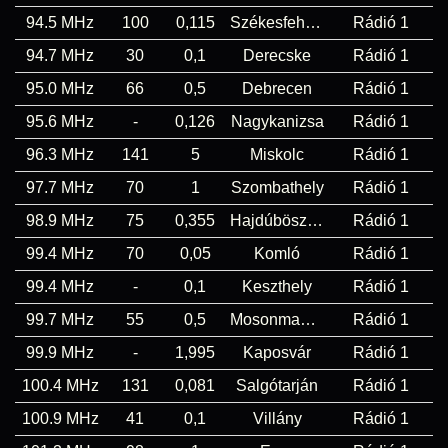
94.5 MHz
100
0,115
Székesfehérvár
Rádió 1
94.7 MHz
30
0,1
Derecske
Rádió 1
95.0 MHz
66
0,5
Debrecen
Rádió 1
95.6 MHz
-
0,126
Nagykanizsa
Rádió 1
96.3 MHz
141
5
Miskolc
Rádió 1
97.7 MHz
70
1
Szombathely
Rádió 1
98.9 MHz
75
0,355
Hajdúböszörmény
Rádió 1
99.4 MHz
70
0,05
Komló
Rádió 1
99.4 MHz
-
0,1
Keszthely
Rádió 1
99.7 MHz
55
0,5
Mosonmagyaróvár
Rádió 1
99.9 MHz
-
1,995
Kaposvár
Rádió 1
100.4 MHz
131
0,081
Salgótarján
Rádió 1
100.9 MHz
41
0,1
Villány
Rádió 1