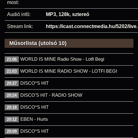
most:
Audió infó:
MP3, 128k, sztereó
Stream link:
https://icast.connectmedia.hu/5202/liv
Műsorlista (utolsó 10)
WORLD IS MINE Radio Show - Lotfi Begi
21:06
WORLD IS MINE RADIO SHOW - LOTFI BEGI
21:03
DISCO*S HIT
20:27
DISCO'S HIT - RADIO SHOW
20:24
DISCO*S HIT
20:18
EBEN - Hurts
20:12
DISCO*S HIT
20:09