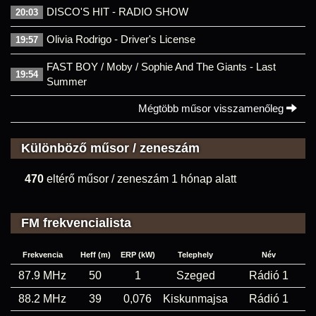
DISCO'S HIT - RADIO SHOW
20:03
Olivia Rodrigo - Driver's License
19:57
FAST BOY / Moby / Sophie And The Giants - Last
19:54
Summer
Mégtöbb műsor visszamenőleg
Különböző műsor / zeneszám
470
eltérő műsor / zeneszám 1 hónap alatt
FM frekvencialista
Frekvencia
Heff (m)
ERP (kW)
Telephely
Név
87.9 MHz
50
1
Szeged
Rádió 1
88.2 MHz
39
0,076
Kiskunmajsa
Rádió 1