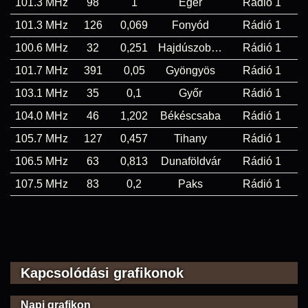
101.3 MHz
98
1
Eger
Rádió 1
101.3 MHz
126
0,069
Fonyód
Rádió 1
100.6 MHz
32
0,251
Hajdúszoboszló
Rádió 1
101.7 MHz
391
0,05
Gyöngyös
Rádió 1
103.1 MHz
35
0,1
Győr
Rádió 1
104.0 MHz
46
1,202
Békéscsaba
Rádió 1
105.7 MHz
127
0,457
Tihany
Rádió 1
106.5 MHz
63
0,813
Dunaföldvár
Rádió 1
107.5 MHz
83
0,2
Paks
Rádió 1
Kapcsolódási grafikonok
Napi grafikon