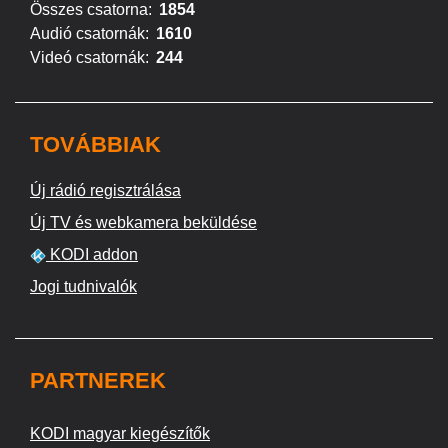
Összes csatorna:
1854
Audió csatornák:
1610
Videó csatornák:
244
TOVÁBBIAK
Új rádió regisztrálása
Új TV és webkamera beküldése
KODI addon
Jogi tudnivalók
PARTNEREK
KODI magyar kiegészítők