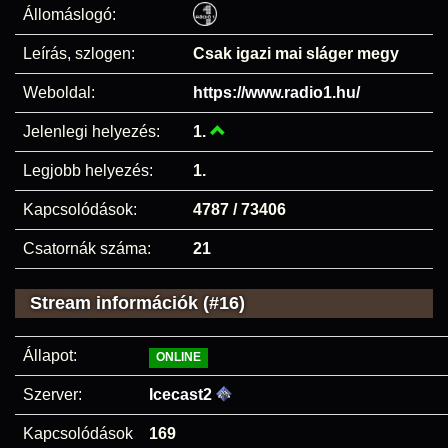
Állomáslogó:
Leírás, szlogen:
Csak igazi mai sláger megy
Weboldal:
https://www.radio1.hu/
Jelenlegi helyezés:
1.
Legjobb helyezés:
1.
Kapcsolódások:
4787 / 73406
Csatornák száma:
21
Stream információk (#16)
Állapot:
ONLINE
Szerver:
Icecast2
Kapcsolódások
169