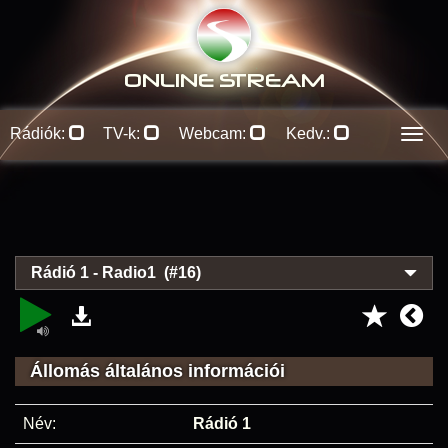
ONLINE S
TREAM
Rádiók:
TV-k:
Webcam:
Kedv.:
Men
Rádió 1 - Radio1 (#16)
Állomás általános információi
Név:
Rádió 1