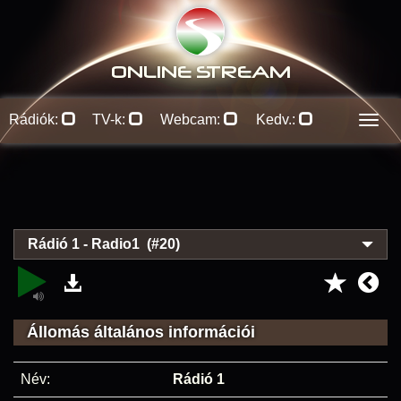
ONLINE S
TREAM
Rádiók:
TV-k:
Webcam:
Kedv.:
Men
Rádió 1 - Radio1 (#20)
Állomás általános információi
Név:
Rádió 1