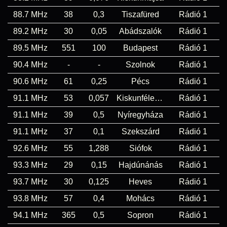
88.7 MHz
38
0,3
Tiszafüred
Rádió 1
89.2 MHz
30
0,05
Abádszalók
Rádió 1
89.5 MHz
551
100
Budapest
Rádió 1
90.4 MHz
-
-
Szolnok
Rádió 1
90.6 MHz
61
0,25
Pécs
Rádió 1
91.1 MHz
53
0,057
Kiskunfélegyháza
Rádió 1
91.1 MHz
39
0,5
Nyíregyháza
Rádió 1
91.1 MHz
37
0,1
Szekszárd
Rádió 1
92.6 MHz
55
1,288
Siófok
Rádió 1
93.3 MHz
29
0,15
Hajdúnánás
Rádió 1
93.7 MHz
30
0,125
Heves
Rádió 1
93.8 MHz
57
0,4
Mohács
Rádió 1
94.1 MHz
365
0,5
Sopron
Rádió 1