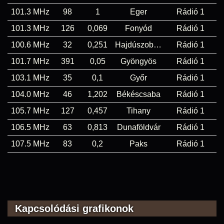
101.3 MHz
98
1
Eger
Rádió 1
101.3 MHz
126
0,069
Fonyód
Rádió 1
100.6 MHz
32
0,251
Hajdúszoboszló
Rádió 1
101.7 MHz
391
0,05
Gyöngyös
Rádió 1
103.1 MHz
35
0,1
Győr
Rádió 1
104.0 MHz
46
1,202
Békéscsaba
Rádió 1
105.7 MHz
127
0,457
Tihany
Rádió 1
106.5 MHz
63
0,813
Dunaföldvár
Rádió 1
107.5 MHz
83
0,2
Paks
Rádió 1
Kapcsolódási grafikonok