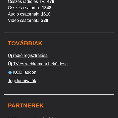
Összes rádió és TV:
478
Összes csatorna:
1848
Audió csatornák:
1610
Videó csatornák:
238
TOVÁBBIAK
Új rádió regisztrálása
Új TV és webkamera beküldése
KODI addon
Jogi tudnivalók
PARTNEREK