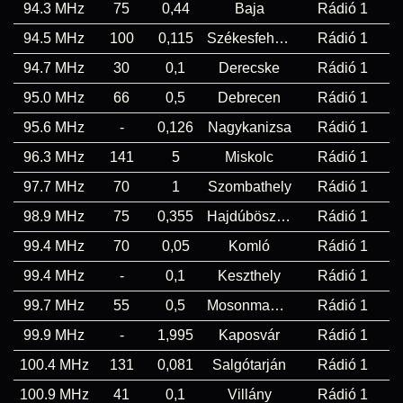
94.3 MHz
75
0,44
Baja
Rádió 1
94.5 MHz
100
0,115
Székesfehérvár
Rádió 1
94.7 MHz
30
0,1
Derecske
Rádió 1
95.0 MHz
66
0,5
Debrecen
Rádió 1
95.6 MHz
-
0,126
Nagykanizsa
Rádió 1
96.3 MHz
141
5
Miskolc
Rádió 1
97.7 MHz
70
1
Szombathely
Rádió 1
98.9 MHz
75
0,355
Hajdúböszörmény
Rádió 1
99.4 MHz
70
0,05
Komló
Rádió 1
99.4 MHz
-
0,1
Keszthely
Rádió 1
99.7 MHz
55
0,5
Mosonmagyaróvár
Rádió 1
99.9 MHz
-
1,995
Kaposvár
Rádió 1
100.4 MHz
131
0,081
Salgótarján
Rádió 1
100.9 MHz
41
0,1
Villány
Rádió 1