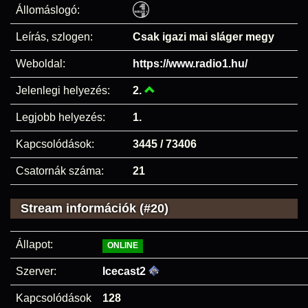
Állomáslogó:
Leírás, szlogen:
Csak igazi mai sláger megy
Weboldal:
https://www.radio1.hu/
Jelenlegi helyezés:
2.
Legjobb helyezés:
1.
Kapcsolódások:
3445 / 73406
Csatornák száma:
21
Stream információk (#20)
Állapot:
ONLINE
Szerver:
Icecast2
Kapcsolódások
128