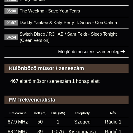
The Weeknd - Save Your Tears
05:00
Daddy Yankee & Katy Perry ft. Snow - Con Calma
04:57
Switch Disco / R3HAB / Sam Feldt - Sleep Tonight
04:54
(Clean Version)
Mégtöbb műsor visszamenőleg
Különböző műsor / zeneszám
467
eltérő műsor / zeneszám 1 hónap alatt
FM frekvencialista
Frekvencia
Heff (m)
ERP (kW)
Telephely
Név
87.9 MHz
50
1
Szeged
Rádió 1
88.2 MHz
39
0,076
Kiskunmajsa
Rádió 1