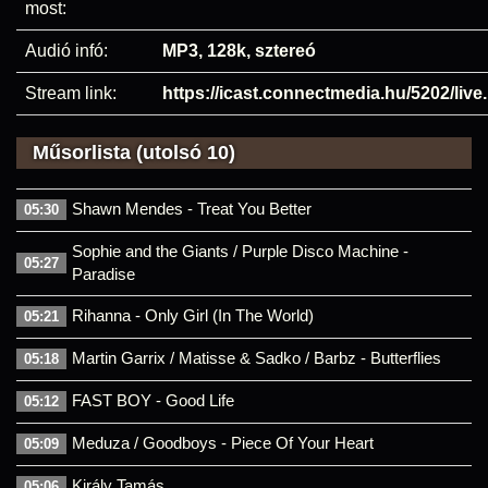
most:
Audió infó:
MP3, 128k, sztereó
Stream link:
https://icast.connectmedia.hu/5202/liv
Műsorlista (utolsó 10)
Shawn Mendes - Treat You Better
05:30
Sophie and the Giants / Purple Disco Machine -
05:27
Paradise
Rihanna - Only Girl (In The World)
05:21
Martin Garrix / Matisse & Sadko / Barbz - Butterflies
05:18
FAST BOY - Good Life
05:12
Meduza / Goodboys - Piece Of Your Heart
05:09
Király Tamás
05:06