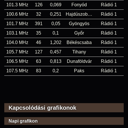
101.3 MHz
126
0,069
Fonyód
Rádió 1
100.6 MHz
32
0,251
Hajdúszoboszló
Rádió 1
101.7 MHz
391
0,05
Gyöngyös
Rádió 1
103.1 MHz
35
0,1
Győr
Rádió 1
104.0 MHz
46
1,202
Békéscsaba
Rádió 1
105.7 MHz
127
0,457
Tihany
Rádió 1
106.5 MHz
63
0,813
Dunaföldvár
Rádió 1
107.5 MHz
83
0,2
Paks
Rádió 1
Kapcsolódási grafikonok
Napi grafikon