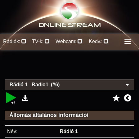
ONLINE S
TREAM
Rádiók:
TV-k:
Webcam:
Kedv.:
Men
Rádió 1 - Radio1 (#6)
Állomás általános információi
Név:
Rádió 1