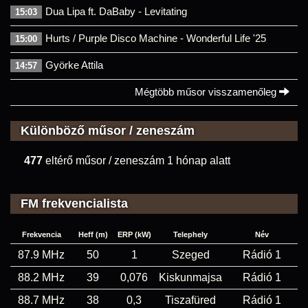
Dua Lipa ft. DaBaby - Levitating
15:03
Hurts / Purple Disco Machine - Wonderful Life '25
15:00
Györke Attila
14:57
Mégtöbb műsor visszamenőleg
Különböző műsor / zeneszám
477
eltérő műsor / zeneszám 1 hónap alatt
FM frekvencialista
Frekvencia
Heff (m)
ERP (kW)
Telephely
Név
87.9 MHz
50
1
Szeged
Rádió 1
88.2 MHz
39
0,076
Kiskunmajsa
Rádió 1
88.7 MHz
38
0,3
Tiszafüred
Rádió 1