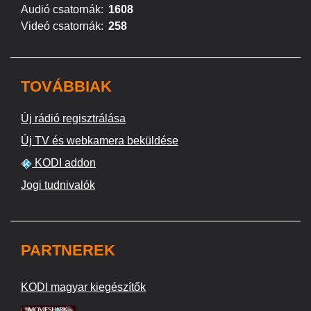
Audió csatornák:
1608
Videó csatornák:
258
TOVÁBBIAK
Új rádió regisztrálása
Új TV és webkamera beküldése
KODI addon
Jogi tudnivalók
PARTNEREK
KODI magyar kiegészítők