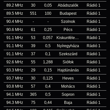
89.2 MHz
30
0,05
Abádszalók
Rádió 1
89.5 MHz
551
100
Budapest
Rádió 1
90.4 MHz
-
-
Szolnok
Rádió 1
90.6 MHz
61
0,25
Pécs
Rádió 1
91.1 MHz
53
0,057
Kiskunfélegyháza
Rádió 1
91.1 MHz
39
0,5
Nyíregyháza
Rádió 1
91.1 MHz
37
0,1
Szekszárd
Rádió 1
92.6 MHz
55
1,288
Siófok
Rádió 1
93.3 MHz
29
0,15
Hajdúnánás
Rádió 1
93.7 MHz
30
0,125
Heves
Rádió 1
93.8 MHz
57
0,4
Mohács
Rádió 1
94.1 MHz
365
0,5
Sopron
Rádió 1
94.3 MHz
75
0,44
Baja
Rádió 1