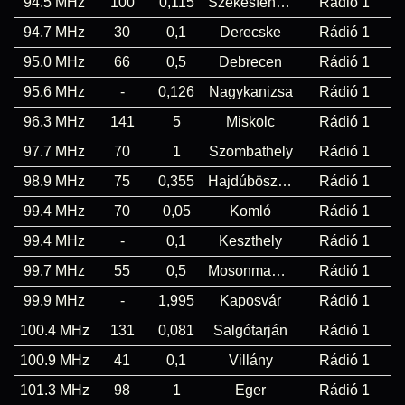
94.5 MHz
100
0,115
Székesfehérvár
Rádió 1
94.7 MHz
30
0,1
Derecske
Rádió 1
95.0 MHz
66
0,5
Debrecen
Rádió 1
95.6 MHz
-
0,126
Nagykanizsa
Rádió 1
96.3 MHz
141
5
Miskolc
Rádió 1
97.7 MHz
70
1
Szombathely
Rádió 1
98.9 MHz
75
0,355
Hajdúböszörmény
Rádió 1
99.4 MHz
70
0,05
Komló
Rádió 1
99.4 MHz
-
0,1
Keszthely
Rádió 1
99.7 MHz
55
0,5
Mosonmagyaróvár
Rádió 1
99.9 MHz
-
1,995
Kaposvár
Rádió 1
100.4 MHz
131
0,081
Salgótarján
Rádió 1
100.9 MHz
41
0,1
Villány
Rádió 1
101.3 MHz
98
1
Eger
Rádió 1