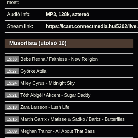
most:
Audió infó:
MP3, 128k, sztereó
Stream link:
https://icast.connectmedia.hu/5202/liv
Műsorlista (utolsó 10)
Bebe Rexha / Faithless - New Religion
15:33
Györke Attila
15:27
Miley Cyrus - Midnight Sky
15:24
Tóth Abigél / Akcent - Sugar Daddy
15:21
Zara Larsson - Lush Life
15:18
Martin Garrix / Matisse & Sadko / Barbz - Butterflies
15:15
Meghan Trainor - All About That Bass
15:09