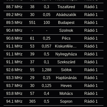
88.7 MHz
38
0,3
Tiszafüred
Rádió 1
89.2 MHz
30
0,05
Abádszalók
Rádió 1
89.5 MHz
551
100
Budapest
Rádió 1
90.4 MHz
-
-
Szolnok
Rádió 1
90.6 MHz
61
0,25
Pécs
Rádió 1
91.1 MHz
53
0,057
Kiskunfélegyháza
Rádió 1
91.1 MHz
39
0,5
Nyíregyháza
Rádió 1
91.1 MHz
37
0,1
Szekszárd
Rádió 1
92.6 MHz
55
1,288
Siófok
Rádió 1
93.3 MHz
29
0,15
Hajdúnánás
Rádió 1
93.7 MHz
30
0,125
Heves
Rádió 1
93.8 MHz
57
0,4
Mohács
Rádió 1
94.1 MHz
365
0,5
Sopron
Rádió 1