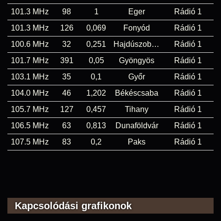
101.3 MHz
98
1
Eger
Rádió 1
101.3 MHz
126
0,069
Fonyód
Rádió 1
100.6 MHz
32
0,251
Hajdúszoboszló
Rádió 1
101.7 MHz
391
0,05
Gyöngyös
Rádió 1
103.1 MHz
35
0,1
Győr
Rádió 1
104.0 MHz
46
1,202
Békéscsaba
Rádió 1
105.7 MHz
127
0,457
Tihany
Rádió 1
106.5 MHz
63
0,813
Dunaföldvár
Rádió 1
107.5 MHz
83
0,2
Paks
Rádió 1
Kapcsolódási grafikonok