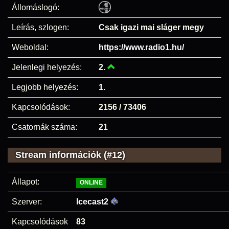
Állomáslogó:
Leírás, szlogen:
Csak igazi mai sláger megy
Weboldal:
https://www.radio1.hu/
Jelenlegi helyezés:
2.
Legjobb helyezés:
1.
Kapcsolódások:
2156 / 73406
Csatornák száma:
21
Stream információk (#12)
Állapot:
ONLINE
Szerver:
Icecast2
Kapcsolódások
83