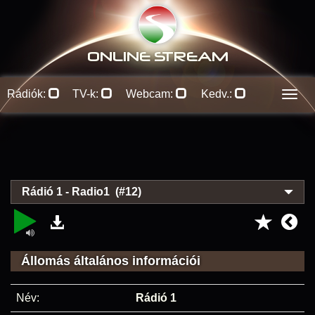
ONLINE S
TREAM
Rádiók:
TV-k:
Webcam:
Kedv.:
Men
Rádió 1 - Radio1 (#12)
Állomás általános információi
Név:
Rádió 1