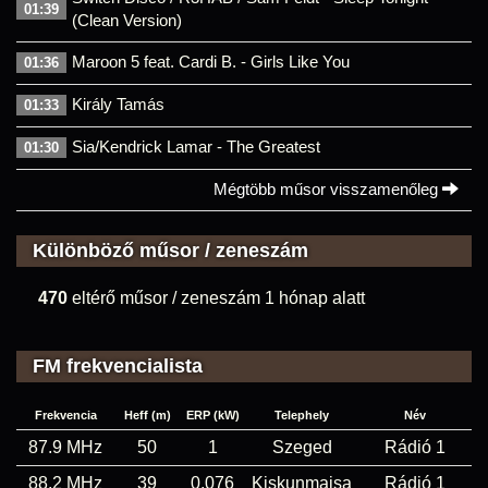
01:39
(Clean Version)
Maroon 5 feat. Cardi B. - Girls Like You
01:36
Király Tamás
01:33
Sia/Kendrick Lamar - The Greatest
01:30
Mégtöbb műsor visszamenőleg
Különböző műsor / zeneszám
470
eltérő műsor / zeneszám 1 hónap alatt
FM frekvencialista
Frekvencia
Heff (m)
ERP (kW)
Telephely
Név
87.9 MHz
50
1
Szeged
Rádió 1
88.2 MHz
39
0,076
Kiskunmajsa
Rádió 1