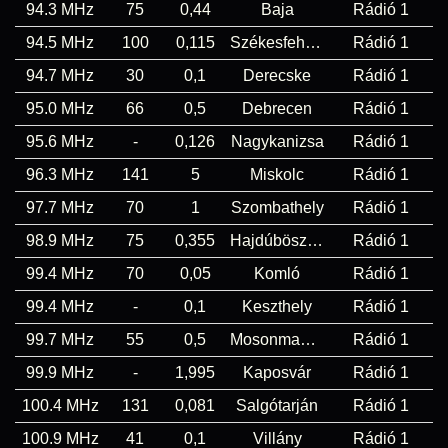
94.3 MHz
75
0,44
Baja
Rádió 1
94.5 MHz
100
0,115
Székesfehérvár
Rádió 1
94.7 MHz
30
0,1
Derecske
Rádió 1
95.0 MHz
66
0,5
Debrecen
Rádió 1
95.6 MHz
-
0,126
Nagykanizsa
Rádió 1
96.3 MHz
141
5
Miskolc
Rádió 1
97.7 MHz
70
1
Szombathely
Rádió 1
98.9 MHz
75
0,355
Hajdúböszörmény
Rádió 1
99.4 MHz
70
0,05
Komló
Rádió 1
99.4 MHz
-
0,1
Keszthely
Rádió 1
99.7 MHz
55
0,5
Mosonmagyaróvár
Rádió 1
99.9 MHz
-
1,995
Kaposvár
Rádió 1
100.4 MHz
131
0,081
Salgótarján
Rádió 1
100.9 MHz
41
0,1
Villány
Rádió 1