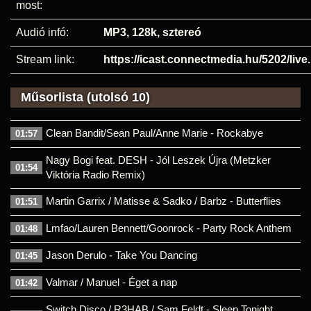
most:
Audió infó:
MP3, 128k, sztereó
Stream link:
https://icast.connectmedia.hu/5202/liv
Műsorlista (utolsó 10)
Clean Bandit/Sean Paul/Anne Marie - Rockabye
01:57
Nagy Bogi feat. DESH - Jól Leszek Újra (Metzker
01:54
Viktória Radio Remix)
Martin Garrix / Matisse & Sadko / Barbz - Butterflies
01:51
Lmfao/Lauren Bennett/Goonrock - Party Rock Anthem
01:48
Jason Derulo - Take You Dancing
01:45
Valmar / Manuel - Éget a nap
01:42
Switch Disco / R3HAB / Sam Feldt - Sleep Tonight