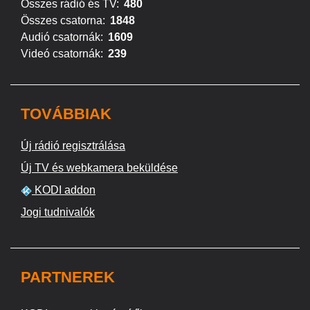
Összes rádió és TV:
480
Összes csatorna:
1848
Audió csatornák:
1609
Videó csatornák:
239
TOVÁBBIAK
Új rádió regisztrálása
Új TV és webkamera beküldése
KODI addon
Jogi tudnivalók
PARTNEREK