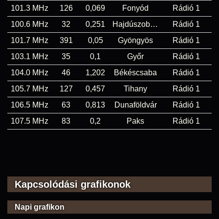
101.3 MHz
126
0,069
Fonyód
Rádió 1
100.6 MHz
32
0,251
Hajdúszoboszló
Rádió 1
101.7 MHz
391
0,05
Gyöngyös
Rádió 1
103.1 MHz
35
0,1
Győr
Rádió 1
104.0 MHz
46
1,202
Békéscsaba
Rádió 1
105.7 MHz
127
0,457
Tihany
Rádió 1
106.5 MHz
63
0,813
Dunaföldvár
Rádió 1
107.5 MHz
83
0,2
Paks
Rádió 1
Kapcsolódási grafikonok
Napi grafikon