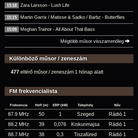
Zara Larsson - Lush Life
15:18
Martin Garrix / Matisse & Sadko / Barbz - Butterflies
15:15
Meghan Trainor - All About That Bass
15:09
Mégtöbb műsor visszamenőleg
Különböző műsor / zeneszám
477
eltérő műsor / zeneszám 1 hónap alatt
FM frekvencialista
Frekvencia
Heff (m)
ERP (kW)
Telephely
Név
87.9 MHz
50
1
Szeged
Rádió 1
88.2 MHz
39
0,076
Kiskunmajsa
Rádió 1
88.7 MHz
38
0,3
Tiszafüred
Rádió 1