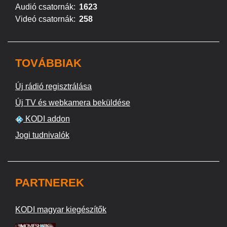
Audió csatornák:
1623
Videó csatornák:
258
TOVÁBBIAK
Új rádió regisztrálása
Új TV és webkamera beküldése
KODI addon
Jogi tudnivalók
PARTNEREK
KODI magyar kiegészítők