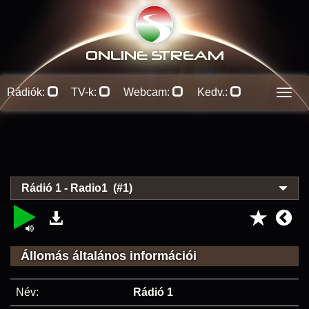
ONLINE S
TREAM
Rádiók:
TV-k:
Webcam:
Kedv.:
Men
Rádió 1 - Radio1 (#1)
Állomás általános információi
Név:
Rádió 1