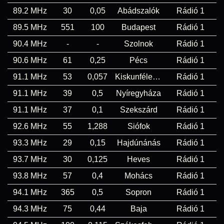
89.2 MHz
30
0,05
Abádszalók
Rádió 1
89.5 MHz
551
100
Budapest
Rádió 1
90.4 MHz
-
-
Szolnok
Rádió 1
90.6 MHz
61
0,25
Pécs
Rádió 1
91.1 MHz
53
0,057
Kiskunfélegyháza
Rádió 1
91.1 MHz
39
0,5
Nyíregyháza
Rádió 1
91.1 MHz
37
0,1
Szekszárd
Rádió 1
92.6 MHz
55
1,288
Siófok
Rádió 1
93.3 MHz
29
0,15
Hajdúnánás
Rádió 1
93.7 MHz
30
0,125
Heves
Rádió 1
93.8 MHz
57
0,4
Mohács
Rádió 1
94.1 MHz
365
0,5
Sopron
Rádió 1
94.3 MHz
75
0,44
Baja
Rádió 1