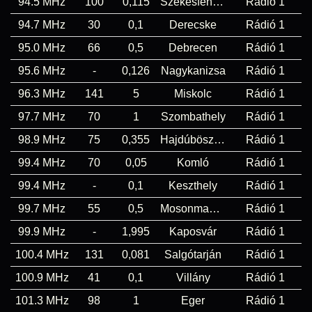
94.5 MHz
100
0,115
Székesfehérvár
Rádió 1
94.7 MHz
30
0,1
Derecske
Rádió 1
95.0 MHz
66
0,5
Debrecen
Rádió 1
95.6 MHz
-
0,126
Nagykanizsa
Rádió 1
96.3 MHz
141
5
Miskolc
Rádió 1
97.7 MHz
70
1
Szombathely
Rádió 1
98.9 MHz
75
0,355
Hajdúböszörmény
Rádió 1
99.4 MHz
70
0,05
Komló
Rádió 1
99.4 MHz
-
0,1
Keszthely
Rádió 1
99.7 MHz
55
0,5
Mosonmagyaróvár
Rádió 1
99.9 MHz
-
1,995
Kaposvár
Rádió 1
100.4 MHz
131
0,081
Salgótarján
Rádió 1
100.9 MHz
41
0,1
Villány
Rádió 1
101.3 MHz
98
1
Eger
Rádió 1