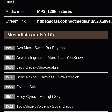
most:
Audió infó:
MP3, 128k, sztereó
Stream link:
https://icast.connectmedia.hu/5201/liv
Műsorlista (utolsó 10)
Ava Max - Sweet But Psycho
15:42
Axwell / Ingrosso - More Than You Know
15:39
Lady Gaga - Abracadabra
15:36
Bebe Rexha / Faithless - New Religion
15:33
Györke Attila
15:27
Miley Cyrus - Midnight Sky
15:24
Tóth Abigél / Akcent - Sugar Daddy
15:21