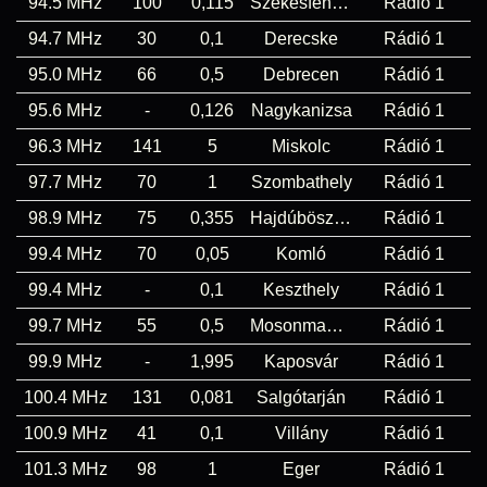
94.5 MHz
100
0,115
Székesfehérvár
Rádió 1
94.7 MHz
30
0,1
Derecske
Rádió 1
95.0 MHz
66
0,5
Debrecen
Rádió 1
95.6 MHz
-
0,126
Nagykanizsa
Rádió 1
96.3 MHz
141
5
Miskolc
Rádió 1
97.7 MHz
70
1
Szombathely
Rádió 1
98.9 MHz
75
0,355
Hajdúböszörmény
Rádió 1
99.4 MHz
70
0,05
Komló
Rádió 1
99.4 MHz
-
0,1
Keszthely
Rádió 1
99.7 MHz
55
0,5
Mosonmagyaróvár
Rádió 1
99.9 MHz
-
1,995
Kaposvár
Rádió 1
100.4 MHz
131
0,081
Salgótarján
Rádió 1
100.9 MHz
41
0,1
Villány
Rádió 1
101.3 MHz
98
1
Eger
Rádió 1