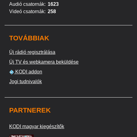
Audió csatornák:
1623
Videó csatornák:
258
TOVÁBBIAK
Új rádió regisztrálása
Új TV és webkamera beküldése
KODI addon
Jogi tudnivalók
PARTNEREK
KODI magyar kiegészítők