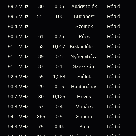
89.2 MHz
30
0,05
Abádszalók
Rádió 1
89.5 MHz
551
100
Budapest
Rádió 1
90.4 MHz
-
-
Szolnok
Rádió 1
90.6 MHz
61
0,25
Pécs
Rádió 1
91.1 MHz
53
0,057
Kiskunfélegyháza
Rádió 1
91.1 MHz
39
0,5
Nyíregyháza
Rádió 1
91.1 MHz
37
0,1
Szekszárd
Rádió 1
92.6 MHz
55
1,288
Siófok
Rádió 1
93.3 MHz
29
0,15
Hajdúnánás
Rádió 1
93.7 MHz
30
0,125
Heves
Rádió 1
93.8 MHz
57
0,4
Mohács
Rádió 1
94.1 MHz
365
0,5
Sopron
Rádió 1
94.3 MHz
75
0,44
Baja
Rádió 1