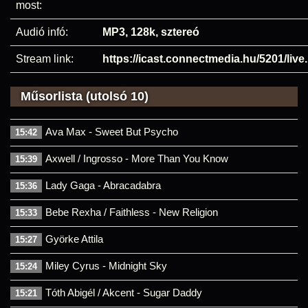
most:
Audió infó:
MP3, 128k, sztereó
Stream link:
https://icast.connectmedia.hu/5201/liv
Műsorlista (utolsó 10)
Ava Max - Sweet But Psycho
15:42
Axwell / Ingrosso - More Than You Know
15:39
Lady Gaga - Abracadabra
15:36
Bebe Rexha / Faithless - New Religion
15:33
Györke Attila
15:27
Miley Cyrus - Midnight Sky
15:24
Tóth Abigél / Akcent - Sugar Daddy
15:21