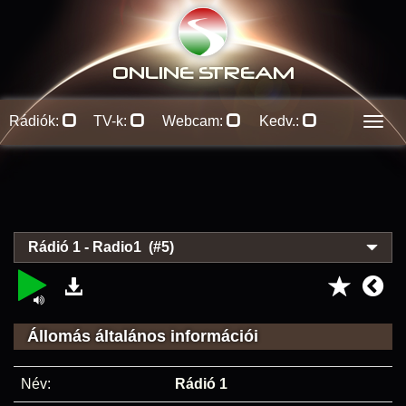
ONLINE S
TREAM
Rádiók:
TV-k:
Webcam:
Kedv.:
Men
Rádió 1 - Radio1 (#5)
Állomás általános információi
Név:
Rádió 1