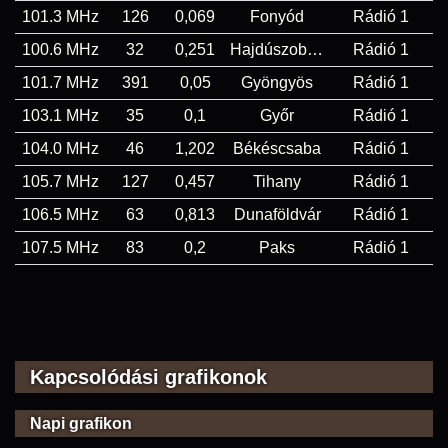
101.3 MHz
126
0,069
Fonyód
Rádió 1
100.6 MHz
32
0,251
Hajdúszoboszló
Rádió 1
101.7 MHz
391
0,05
Gyöngyös
Rádió 1
103.1 MHz
35
0,1
Győr
Rádió 1
104.0 MHz
46
1,202
Békéscsaba
Rádió 1
105.7 MHz
127
0,457
Tihany
Rádió 1
106.5 MHz
63
0,813
Dunaföldvár
Rádió 1
107.5 MHz
83
0,2
Paks
Rádió 1
Kapcsolódási grafikonok
Napi grafikon