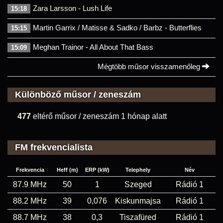
Zara Larsson - Lush Life
15:18
Martin Garrix / Matisse & Sadko / Barbz - Butterflies
15:15
Meghan Trainor - All About That Bass
15:09
Mégtöbb műsor visszamenőleg
Különböző műsor / zeneszám
477
eltérő műsor / zeneszám 1 hónap alatt
FM frekvencialista
Frekvencia
Heff (m)
ERP (kW)
Telephely
Név
87.9 MHz
50
1
Szeged
Rádió 1
88.2 MHz
39
0,076
Kiskunmajsa
Rádió 1
88.7 MHz
38
0,3
Tiszafüred
Rádió 1