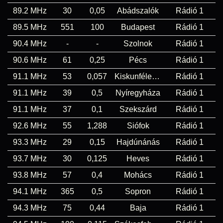
89.2 MHz
30
0,05
Abádszalók
Rádió 1
89.5 MHz
551
100
Budapest
Rádió 1
90.4 MHz
-
-
Szolnok
Rádió 1
90.6 MHz
61
0,25
Pécs
Rádió 1
91.1 MHz
53
0,057
Kiskunfélegyháza
Rádió 1
91.1 MHz
39
0,5
Nyíregyháza
Rádió 1
91.1 MHz
37
0,1
Szekszárd
Rádió 1
92.6 MHz
55
1,288
Siófok
Rádió 1
93.3 MHz
29
0,15
Hajdúnánás
Rádió 1
93.7 MHz
30
0,125
Heves
Rádió 1
93.8 MHz
57
0,4
Mohács
Rádió 1
94.1 MHz
365
0,5
Sopron
Rádió 1
94.3 MHz
75
0,44
Baja
Rádió 1