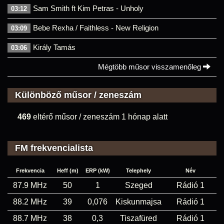
Sam Smith ft Kim Petras - Unholy
03:12
Bebe Rexha / Faithless - New Religion
03:09
Király Tamás
03:06
Mégtöbb műsor visszamenőleg
Különböző műsor / zeneszám
469
eltérő műsor / zeneszám 1 hónap alatt
FM frekvencialista
Frekvencia
Heff (m)
ERP (kW)
Telephely
Név
87.9 MHz
50
1
Szeged
Rádió 1
88.2 MHz
39
0,076
Kiskunmajsa
Rádió 1
88.7 MHz
38
0,3
Tiszafüred
Rádió 1