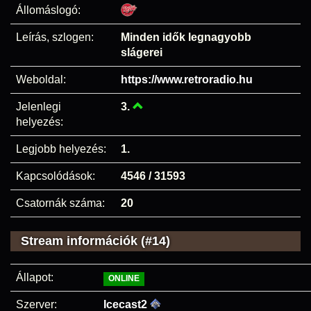
Állomáslogó:
Leírás, szlogen:
Minden idők legnagyobb
slágerei
Weboldal:
https://www.retroradio.hu
Jelenlegi
3.
helyezés:
Legjobb helyezés:
1.
Kapcsolódások:
4546 / 31593
Csatornák száma:
20
Stream információk (#14)
Állapot:
ONLINE
Szerver:
Icecast2