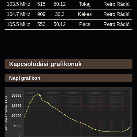
103.5 MHz
515
50,12
Tokaj
Retro Rádió
104.7 MHz
909
30,2
Kékes
Retro Rádió
105.5 MHz
553
50,12
Pécs
Retro Rádió
Kapcsolódási grafikonok
Napi grafikon