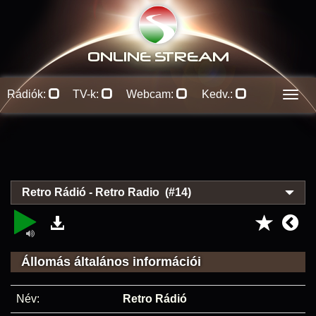
ONLINE S
TREAM
Rádiók:
TV-k:
Webcam:
Kedv.:
Men
Retro Rádió - Retro Radio (#14)
Állomás általános információi
Név:
Retro Rádió