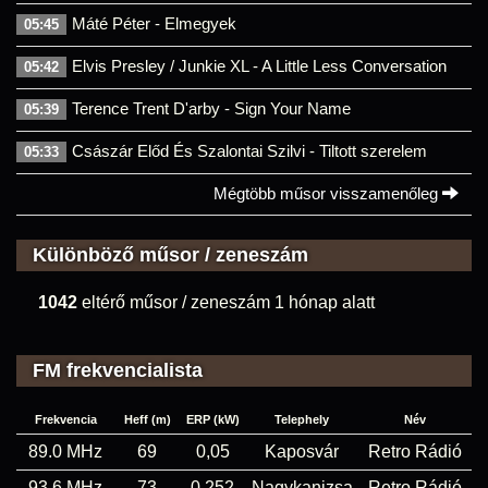
Máté Péter - Elmegyek
05:45
Elvis Presley / Junkie XL - A Little Less Conversation
05:42
Terence Trent D'arby - Sign Your Name
05:39
Császár Előd És Szalontai Szilvi - Tiltott szerelem
05:33
Mégtöbb műsor visszamenőleg
Különböző műsor / zeneszám
1042
eltérő műsor / zeneszám 1 hónap alatt
FM frekvencialista
Frekvencia
Heff (m)
ERP (kW)
Telephely
Név
89.0 MHz
69
0,05
Kaposvár
Retro Rádió
93.6 MHz
73
0,252
Nagykanizsa
Retro Rádió