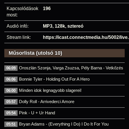
Kapcsolódások
196
most:
Audió infó:
MP3, 128k, sztereó
Stream link:
https://icast.connectmedia.hu/5002/liv
Műsorlista (utolsó 10)
Oroszlán Szonja, Varga Zsuzsa, Pély Barna - Vetkőzés
06:09
Bonnie Tyler - Holding Out For A Hero
06:06
Minden idok legnagyobb slagerei!
06:00
Dolly Roll - Arrivederci Amore
05:57
Pink - U + Ur Hand
05:54
Bryan Adams - (Everything I Do) I Do It For You
05:51