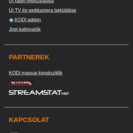
Új rádió regisztrálása
Új TV és webkamera beküldése
KODI addon
Jogi tudnivalók
PARTNEREK
KODI magyar kiegészítők
KAPCSOLAT