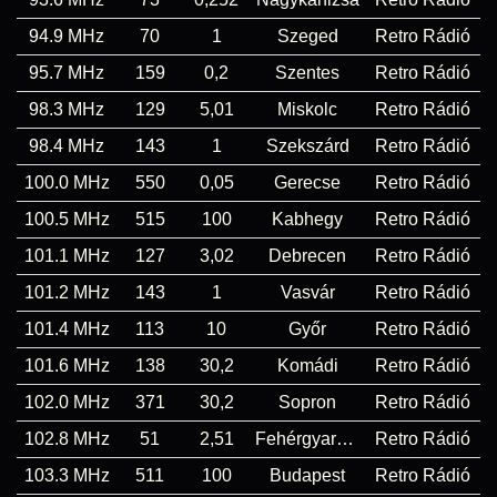
94.9 MHz
70
1
Szeged
Retro Rádió
95.7 MHz
159
0,2
Szentes
Retro Rádió
98.3 MHz
129
5,01
Miskolc
Retro Rádió
98.4 MHz
143
1
Szekszárd
Retro Rádió
100.0 MHz
550
0,05
Gerecse
Retro Rádió
100.5 MHz
515
100
Kabhegy
Retro Rádió
101.1 MHz
127
3,02
Debrecen
Retro Rádió
101.2 MHz
143
1
Vasvár
Retro Rádió
101.4 MHz
113
10
Győr
Retro Rádió
101.6 MHz
138
30,2
Komádi
Retro Rádió
102.0 MHz
371
30,2
Sopron
Retro Rádió
102.8 MHz
51
2,51
Fehérgyarmat
Retro Rádió
103.3 MHz
511
100
Budapest
Retro Rádió