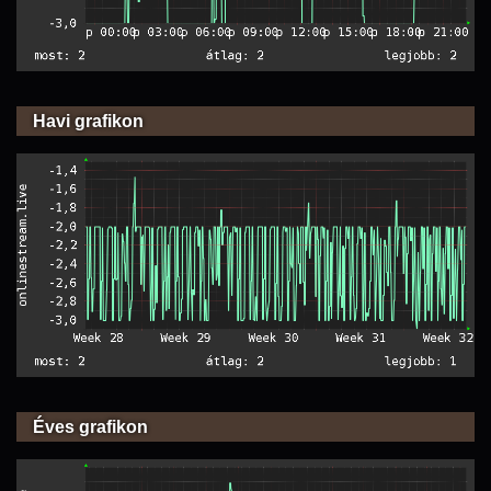
Havi grafikon
Éves grafikon