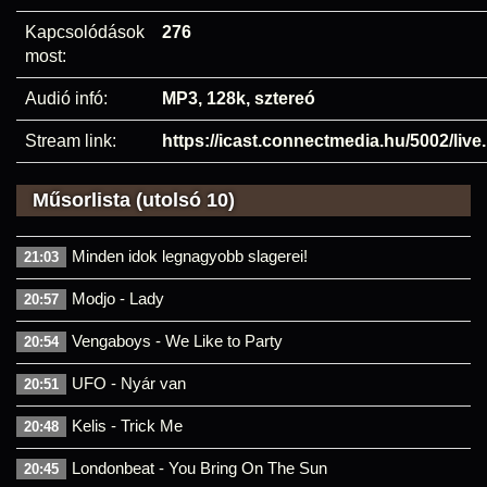
Kapcsolódások
276
most:
Audió infó:
MP3, 128k, sztereó
Stream link:
https://icast.connectmedia.hu/5002/liv
Műsorlista (utolsó 10)
Minden idok legnagyobb slagerei!
21:03
Modjo - Lady
20:57
Vengaboys - We Like to Party
20:54
UFO - Nyár van
20:51
Kelis - Trick Me
20:48
Londonbeat - You Bring On The Sun
20:45