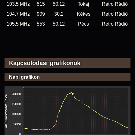
103.5 MHz
515
50,12
Tokaj
Retro Rádió
104.7 MHz
909
30,2
Kékes
Retro Rádió
105.5 MHz
553
50,12
Pécs
Retro Rádió
Kapcsolódási grafikonok
Napi grafikon