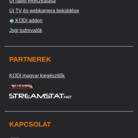
Új rádió regisztrálása
Új TV és webkamera beküldése
KODI addon
Jogi tudnivalók
PARTNEREK
KODI magyar kiegészítők
KAPCSOLAT