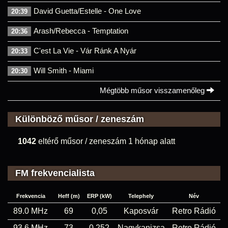
David Guetta/Estelle - One Love
20:39
Arash/Rebecca - Temptation
20:36
C'est La Vie - Vár Ránk A Nyár
20:33
Will Smith - Miami
20:30
Mégtöbb műsor visszamenőleg
Különböző műsor / zeneszám
1042
eltérő műsor / zeneszám 1 hónap alatt
FM frekvencialista
Frekvencia
Heff (m)
ERP (kW)
Telephely
Név
89.0 MHz
69
0,05
Kaposvár
Retro Rádió
93.6 MHz
73
0,252
Nagykanizsa
Retro Rádió