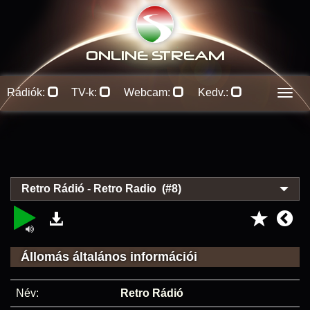
ONLINE S
TREAM
Rádiók:
TV-k:
Webcam:
Kedv.:
Men
Retro Rádió - Retro Radio (#8)
Állomás általános információi
Név:
Retro Rádió