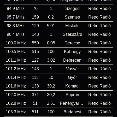
94.9 MHz
70
1
Szeged
Retro Rádió
95.7 MHz
159
0,2
Szentes
Retro Rádió
98.3 MHz
129
5,01
Miskolc
Retro Rádió
98.4 MHz
143
1
Szekszárd
Retro Rádió
100.0 MHz
550
0,05
Gerecse
Retro Rádió
100.5 MHz
515
100
Kabhegy
Retro Rádió
101.1 MHz
127
3,02
Debrecen
Retro Rádió
101.2 MHz
143
1
Vasvár
Retro Rádió
101.4 MHz
113
10
Győr
Retro Rádió
101.6 MHz
138
30,2
Komádi
Retro Rádió
102.0 MHz
371
30,2
Sopron
Retro Rádió
102.8 MHz
51
2,51
Fehérgyarmat
Retro Rádió
103.3 MHz
511
100
Budapest
Retro Rádió