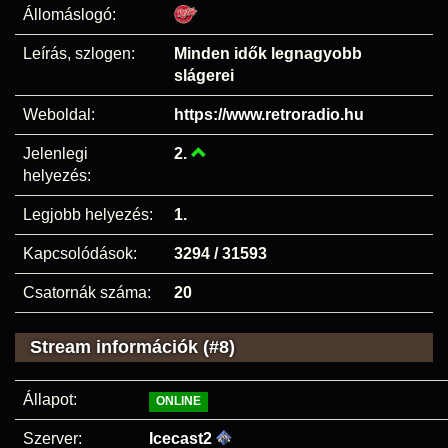
Állomáslogó:
Leírás, szlogen:
Minden idők legnagyobb
slágerei
Weboldal:
https://www.retroradio.hu
Jelenlegi
2.
helyezés:
Legjobb helyezés:
1.
Kapcsolódások:
3294 / 31593
Csatornák száma:
20
Stream információk (#8)
Állapot:
ONLINE
Szerver:
Icecast2