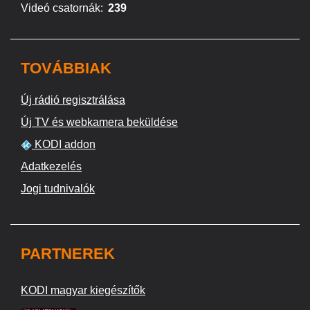
Videó csatornák:
239
TOVÁBBIAK
Új rádió regisztrálása
Új TV és webkamera beküldése
KODI addon
Adatkezelés
Jogi tudnivalók
PARTNEREK
KODI magyar kiegészítők