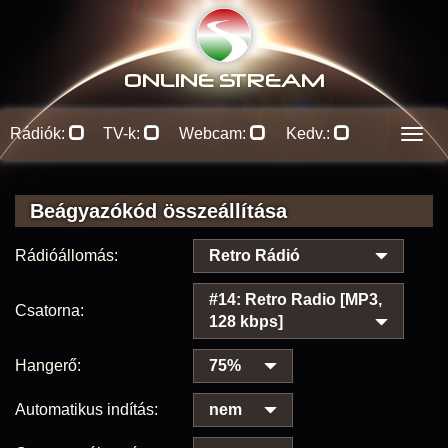
ONLINE S
TREAM
Rádiók:
TV-k:
Webcam:
Kedv.:
Men
Beágyazókód összeállítása
Rádióállomás:
Retro Rádió
#14: Retro Radio [MP3,
Csatorna:
128 kbps]
Hangerő:
75%
Automatikus indítás:
nem