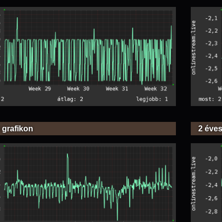
 grafikon
2 éves