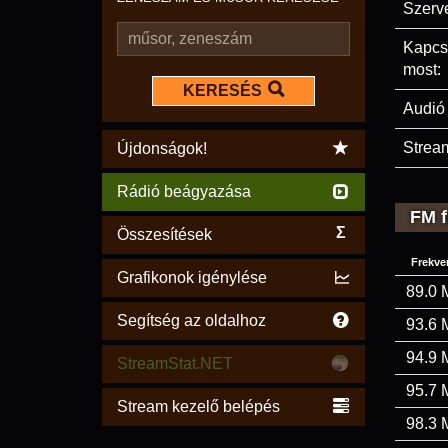
Szerve
Kapcs
most:
KERESÉS
Audió 
Stream
Újdonságok!
Rádió beágyazása
FM f
Σ
Összesítések
Frekve
Grafikonok igénylése
89.0 
Segítség az oldalhoz
93.6 
94.9 
StreamStat.NET
95.7 
Stream kezelő belépés
98.3 