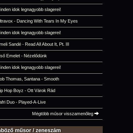
inden idok legnagyobb slagerei!
ltravox - Dancing With Tears In My Eyes
inden idok legnagyobb slagerei!
meli Sandé - Read All About It, Pt. III
lső Emelet - Nézelődünk
inden idok legnagyobb slagerei!
ob Thomas, Santana - Smooth
ip Hop Boyz - Ott Várok Rád
afri Duo - Played-A-Live
Mégtöbb műsor visszamenőleg
nböző műsor / zeneszám