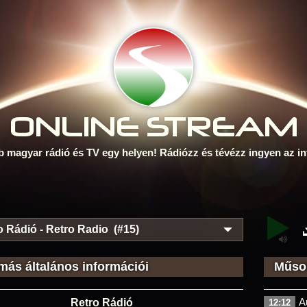
ONLINE S
TREAM
b magyar rádió és TV egy helyen! Rádiózz és tévézz ingyen az in
o Rádió - Retro Radio (#15)
más általános információi
Műsor
A
Retro Rádió
12:12