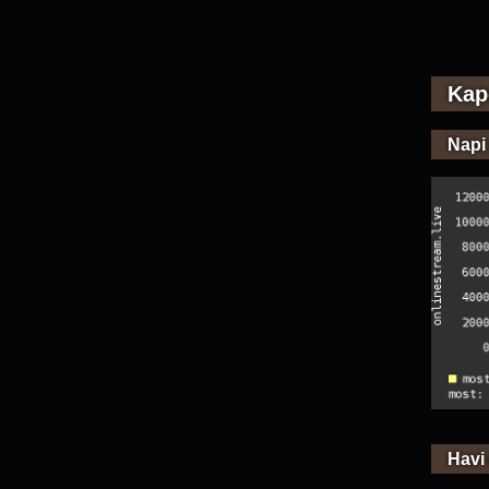
Kap
Napi
Havi