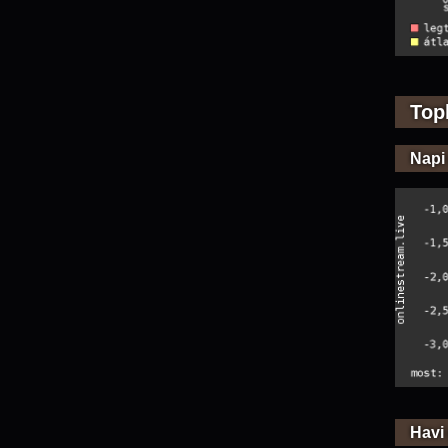
Top
Napi
Havi