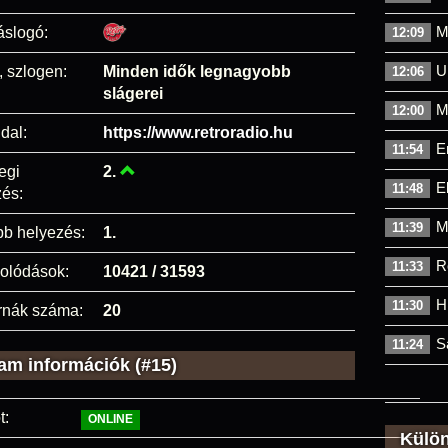
M
áslogó:
12:09
U
, szlogen:
Minden idők legnagyobb
12:06
slágerei
M
12:00
dal:
https://www.retroradio.hu
E
11:54
egi
2.
E
11:48
és:
M
11:39
bb helyezés:
1.
R
11:33
olódások:
10421 / 31593
H
11:30
rnák száma:
20
S
11:24
am információk (#15)
t:
ONLINE
Külö