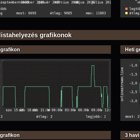
listahelyezés grafikonok
 grafikon
Heti g
 grafikon
3 havi