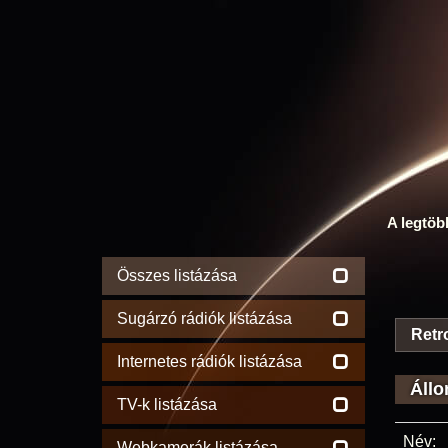
A legtöb
Összes listázása
Sugárzó rádiók listázása
Retr
Internetes rádiók listázása
Állo
TV-k listázása
Név:
Webkamerák listázása