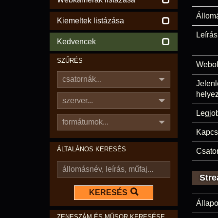
Állom
Kiemeltek listázása
Leírás
Kedvencek
SZŰRÉS
Webol
csatornák...
Jelenl
helyez
szerver...
Legjo
formátumok...
Kapcs
ÁLTALÁNOS KERESÉS
Csato
Stre
KERESÉS
Állapo
ZENESZÁM ÉS MŰSOR KERESÉSE