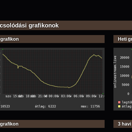
csolódási grafikonok
 grafikon
Heti g
 grafikon
3 havi