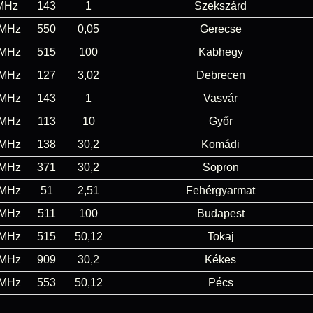
MHz
143
1
Szekszárd
 MHz
550
0,05
Gerecse
 MHz
515
100
Kabhegy
 MHz
127
3,02
Debrecen
 MHz
143
1
Vasvár
 MHz
113
10
Győr
 MHz
138
30,2
Komádi
 MHz
371
30,2
Sopron
 MHz
51
2,51
Fehérgyarmat
 MHz
511
100
Budapest
 MHz
515
50,12
Tokaj
 MHz
909
30,2
Kékes
 MHz
553
50,12
Pécs