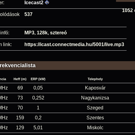
r:
Icecast2
1052
olódások
537
infó:
MP3, 128k, sztereó
 link:
https://icast.connectmedia.hu/5001/live.mp3
rekvencialista
ncia
Heff (m)
ERP (kW)
Telephely
MHz
69
0,05
Kaposvár
MHz
73
0,252
Nagykanizsa
MHz
70
1
Szeged
MHz
159
0,2
Szentes
MHz
129
5,01
Miskolc