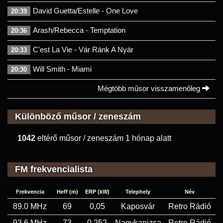
David Guetta/Estelle - One Love
20:39
Arash/Rebecca - Temptation
20:36
C'est La Vie - Vár Ránk A Nyár
20:33
Will Smith - Miami
20:30
Mégtöbb műsor visszamenőleg
Különböző műsor / zeneszám
1042
eltérő műsor / zeneszám 1 hónap alatt
FM frekvencialista
Frekvencia
Heff (m)
ERP (kW)
Telephely
Név
89.0 MHz
69
0,05
Kaposvár
Retro Rádió
93.6 MHz
73
0,252
Nagykanizsa
Retro Rádió