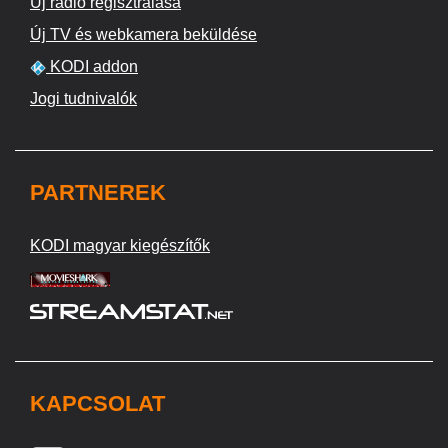
Új rádió regisztrálása
Új TV és webkamera beküldése
KODI addon
Jogi tudnivalók
PARTNEREK
KODI magyar kiegészítők
KAPCSOLAT