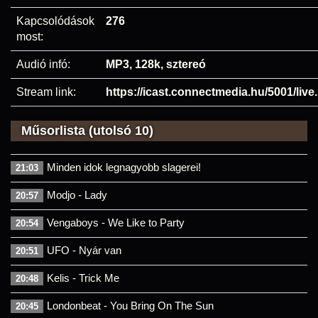
Kapcsolódások
276
most:
Audió infó:
MP3, 128k, sztereó
Stream link:
https://icast.connectmedia.hu/5001/liv
Műsorlista (utolsó 10)
Minden idok legnagyobb slagerei!
21:03
Modjo - Lady
20:57
Vengaboys - We Like to Party
20:54
UFO - Nyár van
20:51
Kelis - Trick Me
20:48
Londonbeat - You Bring On The Sun
20:45