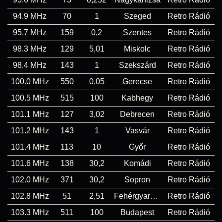
94.9 MHz
70
1
Szeged
Retro Rádió
95.7 MHz
159
0,2
Szentes
Retro Rádió
98.3 MHz
129
5,01
Miskolc
Retro Rádió
98.4 MHz
143
1
Szekszárd
Retro Rádió
100.0 MHz
550
0,05
Gerecse
Retro Rádió
100.5 MHz
515
100
Kabhegy
Retro Rádió
101.1 MHz
127
3,02
Debrecen
Retro Rádió
101.2 MHz
143
1
Vasvár
Retro Rádió
101.4 MHz
113
10
Győr
Retro Rádió
101.6 MHz
138
30,2
Komádi
Retro Rádió
102.0 MHz
371
30,2
Sopron
Retro Rádió
102.8 MHz
51
2,51
Fehérgyarmat
Retro Rádió
103.3 MHz
511
100
Budapest
Retro Rádió