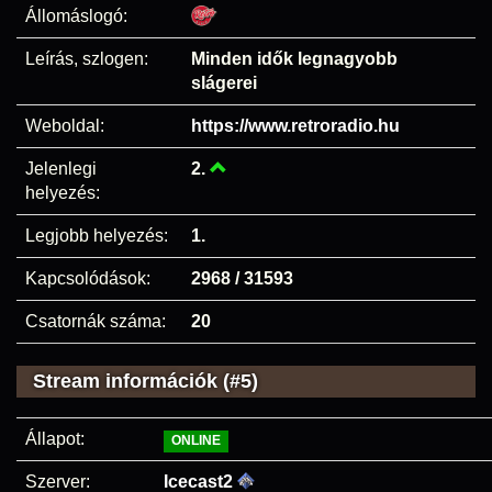
Állomáslogó:
Leírás, szlogen:
Minden idők legnagyobb
slágerei
Weboldal:
https://www.retroradio.hu
Jelenlegi
2.
helyezés:
Legjobb helyezés:
1.
Kapcsolódások:
2968 / 31593
Csatornák száma:
20
Stream információk (#5)
Állapot:
ONLINE
Szerver:
Icecast2