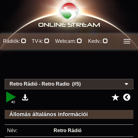
ONLINE S
TREAM
Rádiók:
TV-k:
Webcam:
Kedv.:
Men
Retro Rádió - Retro Radio (#5)
Állomás általános információi
Név:
Retro Rádió