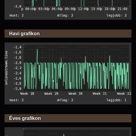
Havi grafikon
Éves grafikon