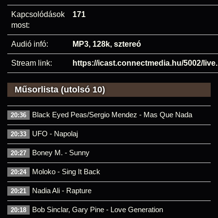
Kapcsolódások
171
most:
Audió infó:
MP3, 128k, sztereó
Stream link:
https://icast.connectmedia.hu/5002/liv
Műsorlista (utolsó 10)
Black Eyed Peas/Sergio Mendez - Mas Que Nada
20:36
UFO - Napolaj
20:33
Boney M. - Sunny
20:27
Moloko - Sing It Back
20:24
Nadia Ali - Rapture
20:21
Bob Sinclar, Gary Pine - Love Generation
20:18