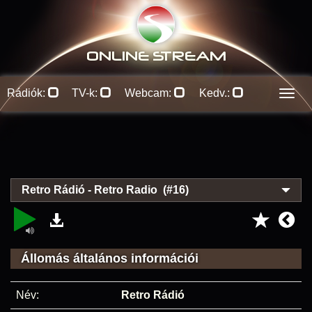
ONLINE S
TREAM
Rádiók:
TV-k:
Webcam:
Kedv.:
Men
Retro Rádió - Retro Radio (#16)
Állomás általános információi
Név:
Retro Rádió