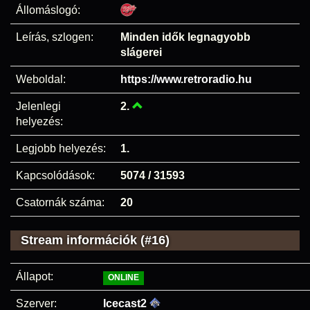
Állomáslogó:
Leírás, szlogen:
Minden idők legnagyobb
slágerei
Weboldal:
https://www.retroradio.hu
Jelenlegi
2.
helyezés:
Legjobb helyezés:
1.
Kapcsolódások:
5074 / 31593
Csatornák száma:
20
Stream információk (#16)
Állapot:
ONLINE
Szerver:
Icecast2