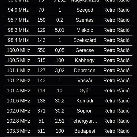
94.9 MHz
70
1
Szeged
Retro Rádió
95.7 MHz
159
0,2
Szentes
Retro Rádió
98.3 MHz
129
5,01
Miskolc
Retro Rádió
98.4 MHz
143
1
Szekszárd
Retro Rádió
100.0 MHz
550
0,05
Gerecse
Retro Rádió
100.5 MHz
515
100
Kabhegy
Retro Rádió
101.1 MHz
127
3,02
Debrecen
Retro Rádió
101.2 MHz
143
1
Vasvár
Retro Rádió
101.4 MHz
113
10
Győr
Retro Rádió
101.6 MHz
138
30,2
Komádi
Retro Rádió
102.0 MHz
371
30,2
Sopron
Retro Rádió
102.8 MHz
51
2,51
Fehérgyarmat
Retro Rádió
103.3 MHz
511
100
Budapest
Retro Rádió