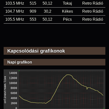
103.5 MHz
515
50,12
Tokaj
Retro Rádió
104.7 MHz
909
30,2
Kékes
Retro Rádió
105.5 MHz
553
50,12
Pécs
Retro Rádió
Kapcsolódási grafikonok
Napi grafikon