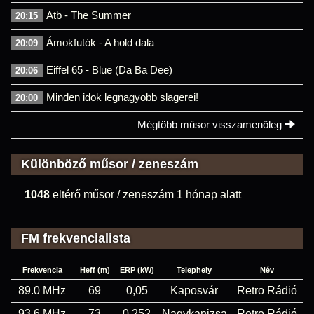
Atb - The Summer
20:15
Ámokfutók - A hold dala
20:09
Eiffel 65 - Blue (Da Ba Dee)
20:06
Minden idok legnagyobb slagerei!
20:00
Mégtöbb műsor visszamenőleg
Különböző műsor / zeneszám
1048
eltérő műsor / zeneszám 1 hónap alatt
FM frekvencialista
Frekvencia
Heff (m)
ERP (kW)
Telephely
Név
89.0 MHz
69
0,05
Kaposvár
Retro Rádió
93.6 MHz
73
0,252
Nagykanizsa
Retro Rádió