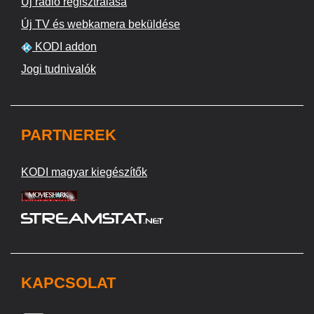
Új rádió regisztrálása
Új TV és webkamera beküldése
KODI addon
Jogi tudnivalók
PARTNEREK
KODI magyar kiegészítők
KAPCSOLAT