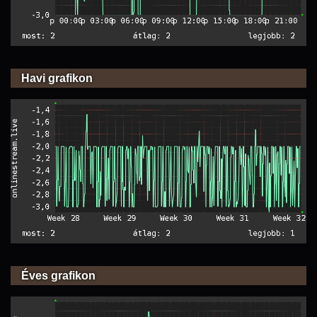
Havi grafikon
Éves grafikon