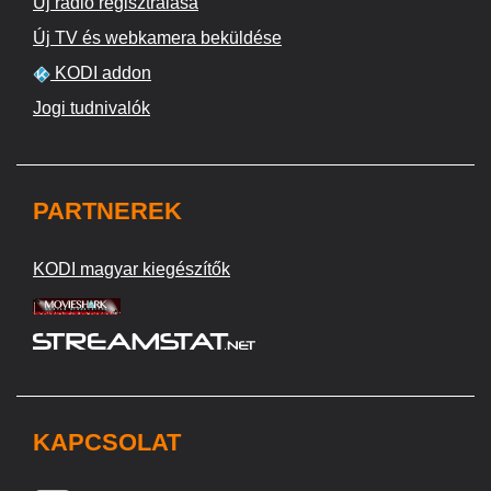
Új rádió regisztrálása
Új TV és webkamera beküldése
KODI addon
Jogi tudnivalók
PARTNEREK
KODI magyar kiegészítők
KAPCSOLAT