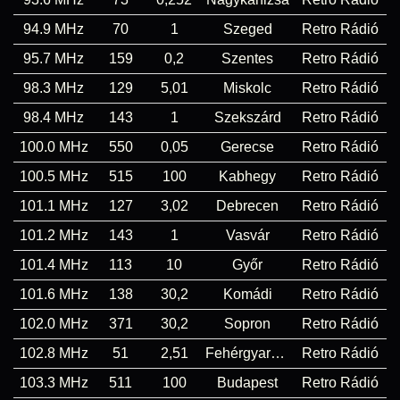
94.9 MHz
70
1
Szeged
Retro Rádió
95.7 MHz
159
0,2
Szentes
Retro Rádió
98.3 MHz
129
5,01
Miskolc
Retro Rádió
98.4 MHz
143
1
Szekszárd
Retro Rádió
100.0 MHz
550
0,05
Gerecse
Retro Rádió
100.5 MHz
515
100
Kabhegy
Retro Rádió
101.1 MHz
127
3,02
Debrecen
Retro Rádió
101.2 MHz
143
1
Vasvár
Retro Rádió
101.4 MHz
113
10
Győr
Retro Rádió
101.6 MHz
138
30,2
Komádi
Retro Rádió
102.0 MHz
371
30,2
Sopron
Retro Rádió
102.8 MHz
51
2,51
Fehérgyarmat
Retro Rádió
103.3 MHz
511
100
Budapest
Retro Rádió