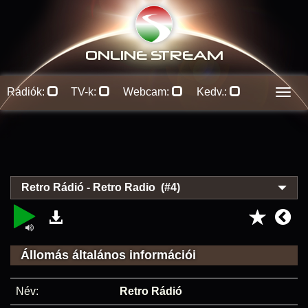
ONLINE S
TREAM
Rádiók:
TV-k:
Webcam:
Kedv.:
Men
Retro Rádió - Retro Radio (#4)
Állomás általános információi
Név:
Retro Rádió