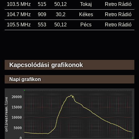
103.5 MHz
515
50,12
Tokaj
Retro Rádió
104.7 MHz
909
30,2
Kékes
Retro Rádió
105.5 MHz
553
50,12
Pécs
Retro Rádió
Kapcsolódási grafikonok
Napi grafikon