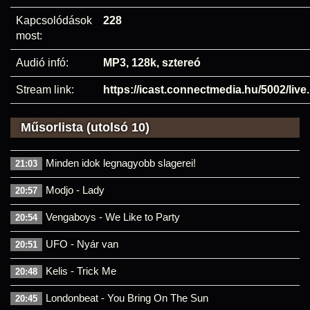
Kapcsolódások
228
most:
Audió infó:
MP3, 128k, sztereó
Stream link:
https://icast.connectmedia.hu/5002/liv
Műsorlista (utolsó 10)
Minden idok legnagyobb slagerei!
21:03
Modjo - Lady
20:57
Vengaboys - We Like to Party
20:54
UFO - Nyár van
20:51
Kelis - Trick Me
20:48
Londonbeat - You Bring On The Sun
20:45