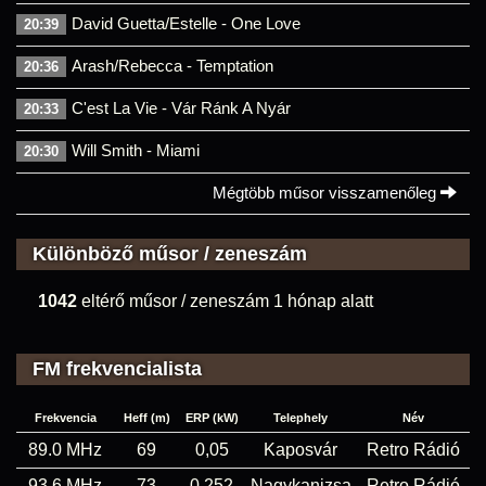
David Guetta/Estelle - One Love
20:39
Arash/Rebecca - Temptation
20:36
C'est La Vie - Vár Ránk A Nyár
20:33
Will Smith - Miami
20:30
Mégtöbb műsor visszamenőleg
Különböző műsor / zeneszám
1042
eltérő műsor / zeneszám 1 hónap alatt
FM frekvencialista
Frekvencia
Heff (m)
ERP (kW)
Telephely
Név
89.0 MHz
69
0,05
Kaposvár
Retro Rádió
93.6 MHz
73
0,252
Nagykanizsa
Retro Rádió