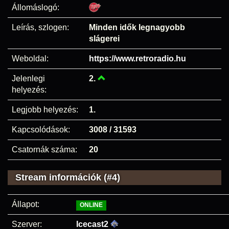
Állomáslogó:
Leírás, szlogen:
Minden idők legnagyobb
slágerei
Weboldal:
https://www.retroradio.hu
Jelenlegi
2.
helyezés:
Legjobb helyezés:
1.
Kapcsolódások:
3008 / 31593
Csatornák száma:
20
Stream információk (#4)
Állapot:
ONLINE
Szerver:
Icecast2