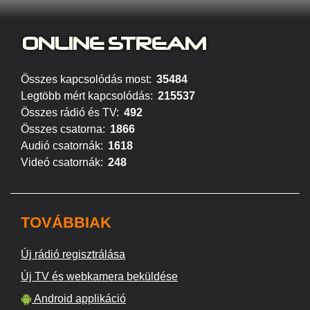
ONLINE S
TREAM
Összes kapcsolódás most:
35484
Legtöbb mért kapcsolódás:
215537
Összes rádió és TV:
492
Összes csatorna:
1866
Audió csatornák:
1618
Videó csatornák:
248
TOVÁBBIAK
Új rádió regisztrálása
Új TV és webkamera beküldése
Android applikáció