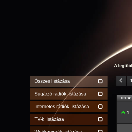
A legtöb
Összes listázása
Sugárzó rádiók listázása
#
Internetes rádiók listázása
1.
TV-k listázása
Webkamerák listázása