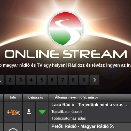
ONLINE S
TREAM
b magyar rádió és TV egy helyen! Rádiózz és tévézz ingyen az in
1
2
3
4
5
6
7
8
9
Infó
Lejátszás
Állomás neve, műfaj, műsor
Laza Rádió - Terjedünk mint a vírus...
Petőfi Rádió - Magyar Rádió