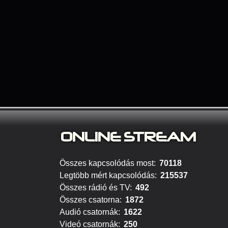
ONLINE S
TREAM
Összes kapcsolódás most:
70118
Legtöbb mért kapcsolódás:
215537
Összes rádió és TV:
492
Összes csatorna:
1872
Audió csatornák:
1622
Videó csatornák:
250