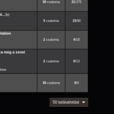
30
21
/375
...
5
15
/90
tation
2
4
/18
za meg a zenei
2
0
/13
lone
30
0
/0
50 találat/oldal