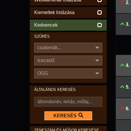
2.
Kiemeltek listázása
3.
Kedvencek
SZŰRÉS
csatornák...
Icecast2
4.
OGG
5.
ÁLTALÁNOS KERESÉS
6.
KERESÉS
ZENESZÁM ÉS MŰSOR KERESÉSE