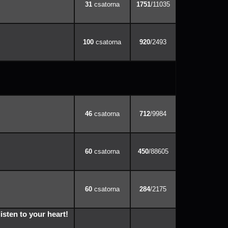
31
1751
/11035
100
920
/2493
46
712
/9984
60
450
/88605
60
284
/2175
listen to your heart!