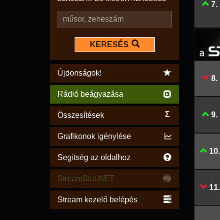
7.
KERESÉS
Újdonságok!
8.
Rádió beágyazása
Σ
9.
Összesítések
Grafikonok igénylése
10.
Segítség az oldalhoz
StreamStat.NET
11.
Stream kezelő belépés