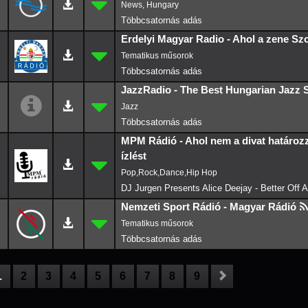
News, Hungary
Erdelyi Magyar Radio - Ahol a zene Szol
JazzRadio - The Best Hungarian Jazz S
Jazz
MPM Rádió - Ahol nem a divat határoz
ízlést
Pop,Rock,Dance,Hip Hop
DJ Jurgen Presents Alice Deejay - Better Off A
Nemzeti Sport Rádió - Magyar Rádió
1
2
3
4
5
6
7
8
9