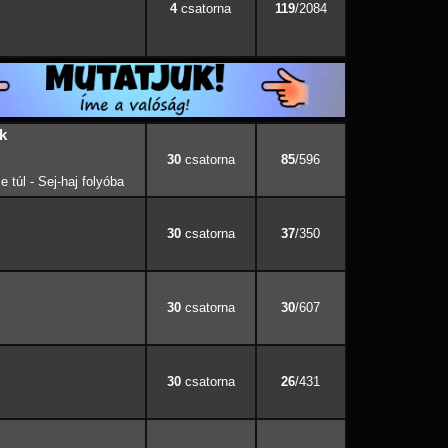
4
119
/2084
k
30
85
/596
 túl - Sej-haj folyóba
30
37
/350
30
30
/607
30
26
/431