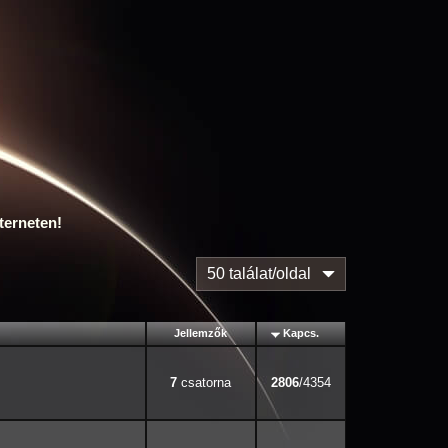
terneten!
50 találat/oldal
Jellemzők
Kapcs.
7
2806
/4354