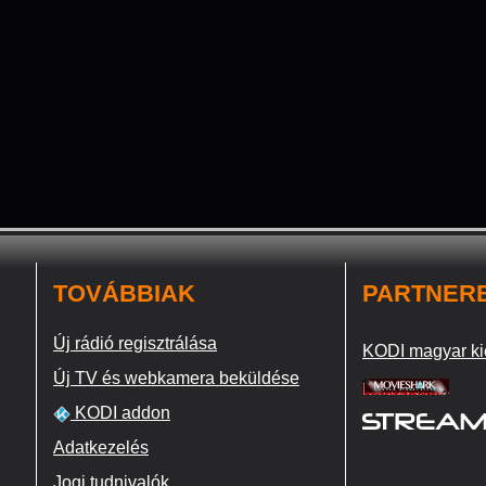
TOVÁBBIAK
PARTNER
Új rádió regisztrálása
KODI magyar ki
Új TV és webkamera beküldése
KODI addon
Adatkezelés
Jogi tudnivalók