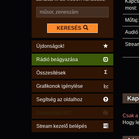
Kapcs
most:
Műfaj:
KERESÉS
Audió 
Stream
Újdonságok!
Rádió beágyazása
Σ
Összesítések
Grafikonok igénylése
Kap
Segítség az oldalhoz
StreamStat.NET
Csak a 
Hogy le
Stream kezelő belépés