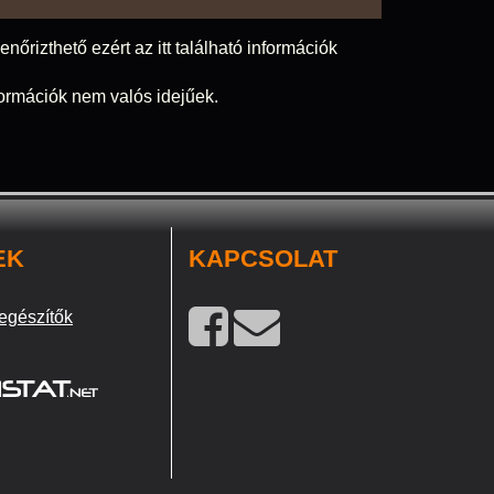
nőrizthető ezért az itt található információk
nformációk nem valós idejűek.
EK
KAPCSOLAT
egészítők