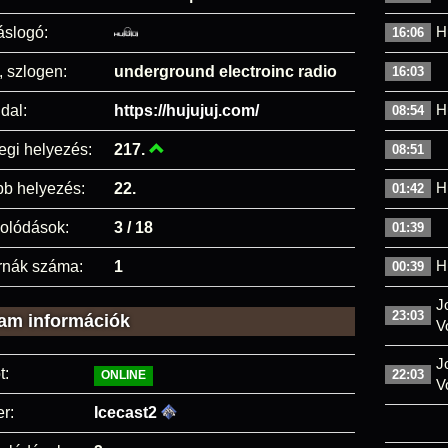
H
áslogó:
16:06
, szlogen:
underground electroinc radio
16:03
H
dal:
https://hujujuj.com/
08:54
egi helyezés:
217.
08:51
H
bb helyezés:
22.
01:42
olódások:
3 / 18
01:39
H
rnák száma:
1
00:39
J
23:03
am információk
V
J
t:
22:03
ONLINE
V
r:
Icecast2