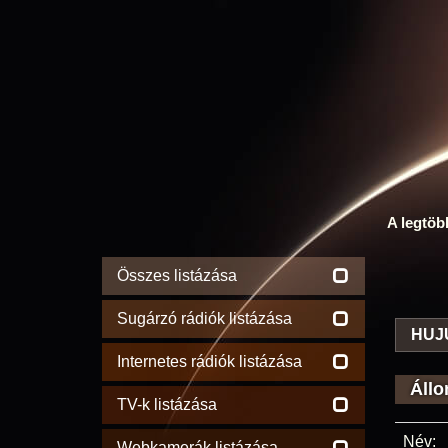
A legtöb
Összes listázása
Sugárzó rádiók listázása
HUJ
Internetes rádiók listázása
Állo
TV-k listázása
Név:
Webkamerák listázása