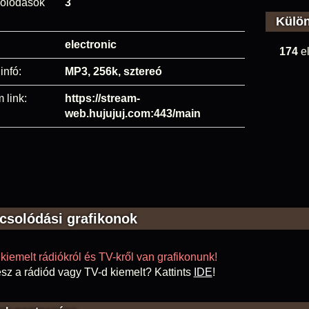
olódások
3
Külö
electronic
174
el
infó:
MP3, 256k, sztereó
 link:
https://stream-
web.hujujuj.com:443/main
csolódási grafikonok
kiemelt rádiókról és TV-kről van grafikonunk!
sz a rádiód vagy TV-d kiemelt? Kattints
IDE
!