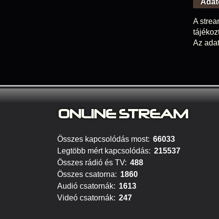
Adat
A strea
tájékoz
Az adat
ONLINE S
TREAM
Összes kapcsolódás most:
66033
Legtöbb mért kapcsolódás:
215537
Összes rádió és TV:
488
Összes csatorna:
1860
Audió csatornák:
1613
Videó csatornák:
247