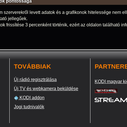
ok pontossága
m szerverekről levett adatok és a grafikonok hitelessége nem elle
tató jellegűek.
ok frissítése 3 percenként történik, ezért az oldalon található i
TOVÁBBIAK
PARTNER
Új rádió regisztrálása
KODI magyar ki
Új TV és webkamera beküldése
KODI addon
Jogi tudnivalók