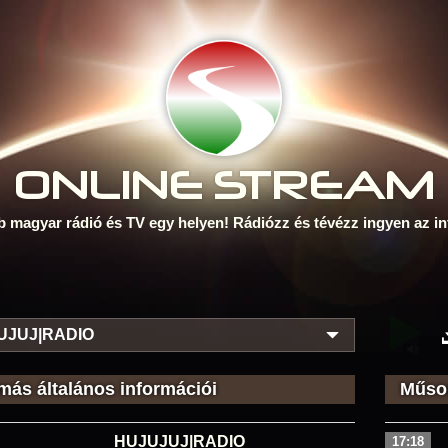
ONLINE S
TREAM
b magyar rádió és TV egy helyen! Rádiózz és tévézz ingyen az in
UJUJ|RADIO
más általános információi
Műsor
HUJUJUJ|RADIO
17:18