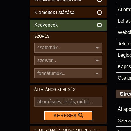
Állom
Kiemeltek listázása
Leírás
Kedvencek
Webol
SZŰRÉS
Jelenl
csatornák...
Legjo
szerver...
Kapcs
formátumok...
Csato
ÁLTALÁNOS KERESÉS
Stre
Állapo
KERESÉS
Szerve
ZENESZÁM ÉS MŰSOR KERESÉSE