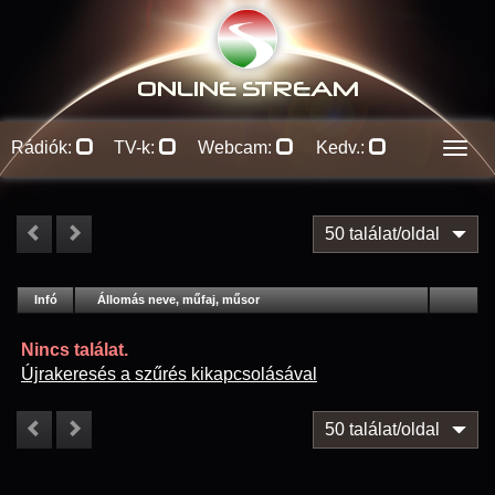
ONLINE S
TREAM
Rádiók:
TV-k:
Webcam:
Kedv.:
Men
50 találat/oldal
#
Infó
Lejátszás
Állomás neve, műfaj, műsor
Jellemzők
Kapcs.
Nincs találat.
Újrakeresés a szűrés kikapcsolásával
50 találat/oldal