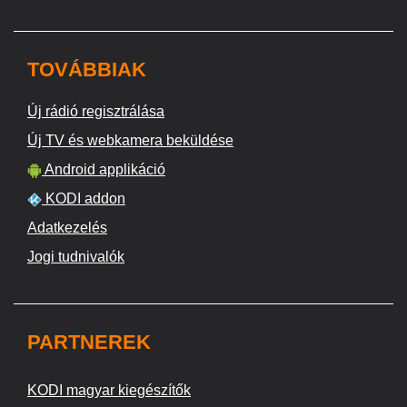
TOVÁBBIAK
Új rádió regisztrálása
Új TV és webkamera beküldése
Android applikáció
KODI addon
Adatkezelés
Jogi tudnivalók
PARTNEREK
KODI magyar kiegészítők