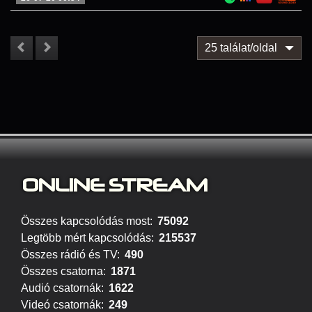
25 találat/oldal
ONLINE S
TREAM
Összes kapcsolódás most:
75092
Legtöbb mért kapcsolódás:
215537
Összes rádió és TV:
490
Összes csatorna:
1871
Audió csatornák:
1622
Videó csatornák:
249