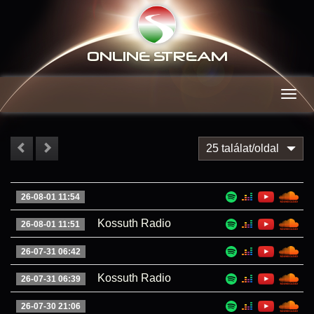
ONLINE S
TREAM
Men
25 találat/oldal
26-08-01 11:54
Kossuth Radio
26-08-01 11:51
26-07-31 06:42
Kossuth Radio
26-07-31 06:39
26-07-30 21:06