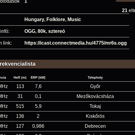
olódások
1
21
elt
Hungary, Folklore, Music
infó:
OGG, 80k, sztereó
 link:
https://icast.connectmedia.hu/4775/mr6s.ogg
rekvencialista
ncia
Heff (m)
ERP (kW)
Telephely
MHz
113
7,6
Győr
MHz
31
0,1
Mezőkovácsháza
MHz
515
5,9
Tokaj
MHz
136
2
Kiskőrös
MHz
127
0,986
Debrecen