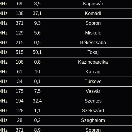
MHz
69
3,5
Kaposvár
MHz
138
37,1
Komádi
MHz
371
9,3
Sopron
MHz
129
5,6
Miskolc
MHz
215
0,5
Békéscsaba
MHz
515
50,1
Tokaj
MHz
108
0,8
Kazincbarcika
MHz
61
10
Karcag
MHz
34
0,1
Túrkeve
MHz
175
7,5
Vasvár
MHz
194
32,4
Szentes
MHz
128
1,1
Szekszárd
MHz
28
0,2
Szeghalom
MHz
371
8,9
Sopron