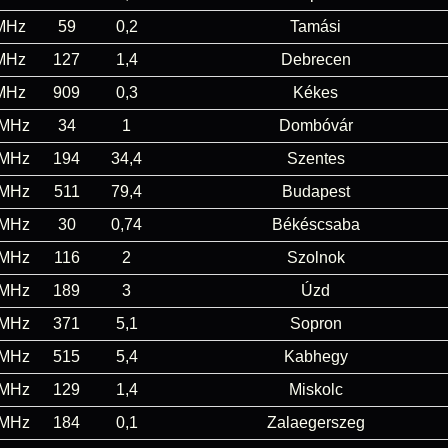
MHz
59
0,2
Tamási
MHz
127
1,4
Debrecen
MHz
909
0,3
Kékes
 MHz
34
1
Dombóvár
 MHz
194
34,4
Szentes
 MHz
511
79,4
Budapest
 MHz
30
0,74
Békéscsaba
 MHz
116
2
Szolnok
 MHz
189
3
Úzd
 MHz
371
5,1
Sopron
 MHz
515
5,4
Kabhegy
 MHz
129
1,4
Miskolc
 MHz
184
0,1
Zalaegerszeg