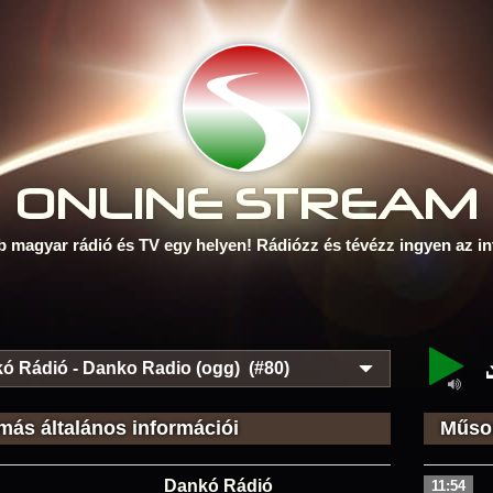
ONLINE S
TREAM
b magyar rádió és TV egy helyen! Rádiózz és tévézz ingyen az in
ó Rádió - Danko Radio (ogg) (#80)
más általános információi
Műsor
Dankó Rádió
11:54