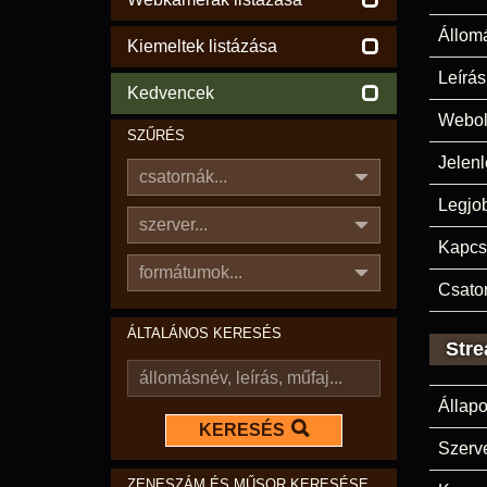
Állom
Kiemeltek listázása
Leírás
Kedvencek
Webol
SZŰRÉS
Jelenl
csatornák...
Legjo
szerver...
Kapcs
formátumok...
Csato
ÁLTALÁNOS KERESÉS
Stre
Állapo
KERESÉS
Szerve
ZENESZÁM ÉS MŰSOR KERESÉSE