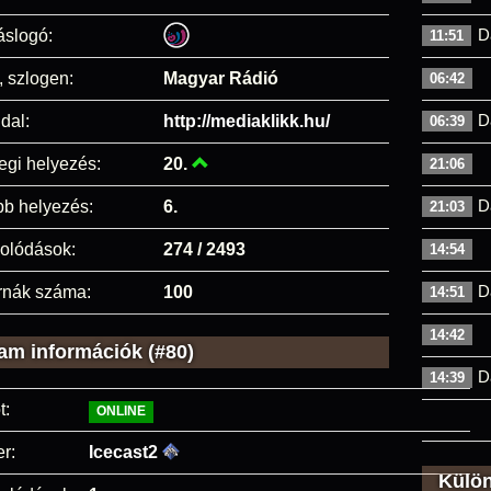
D
áslogó:
11:51
, szlogen:
Magyar Rádió
06:42
D
dal:
http://mediaklikk.hu/
06:39
egi helyezés:
20.
21:06
D
bb helyezés:
6.
21:03
olódások:
274 / 2493
14:54
D
rnák száma:
100
14:51
14:42
am információk (#80)
D
14:39
t:
ONLINE
r:
Icecast2
Külö