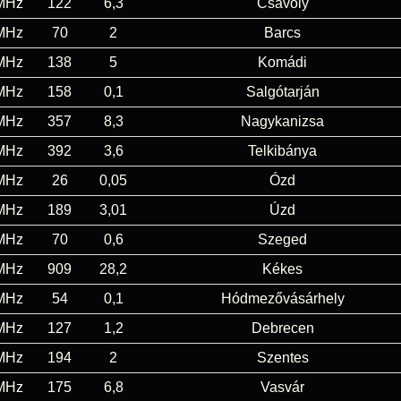
MHz
122
6,3
Csávoly
MHz
70
2
Barcs
MHz
138
5
Komádi
MHz
158
0,1
Salgótarján
MHz
357
8,3
Nagykanizsa
MHz
392
3,6
Telkibánya
MHz
26
0,05
Ózd
MHz
189
3,01
Úzd
MHz
70
0,6
Szeged
MHz
909
28,2
Kékes
MHz
54
0,1
Hódmezővásárhely
MHz
127
1,2
Debrecen
MHz
194
2
Szentes
MHz
175
6,8
Vasvár