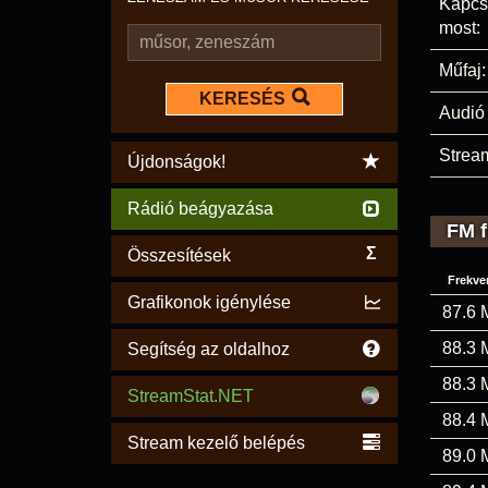
Kapcs
most:
Műfaj:
KERESÉS
Audió 
Stream
Újdonságok!
Rádió beágyazása
FM f
Σ
Összesítések
Frekve
Grafikonok igénylése
87.6 
88.3 
Segítség az oldalhoz
88.3 
StreamStat.NET
88.4 
Stream kezelő belépés
89.0 