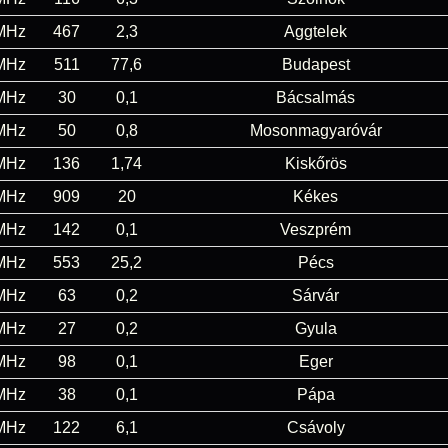
MHz
467
2,3
Aggtelek
MHz
511
77,6
Budapest
MHz
30
0,1
Bácsalmás
MHz
50
0,8
Mosonmagyaróvár
MHz
136
1,74
Kiskőrös
MHz
909
20
Kékes
MHz
142
0,1
Veszprém
MHz
553
25,2
Pécs
MHz
63
0,2
Sárvár
MHz
27
0,2
Gyula
MHz
98
0,1
Eger
MHz
38
0,1
Pápa
MHz
122
6,1
Csávoly