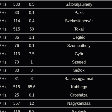
MHz
330
0,5
Sátoraljaújhely
MHz
33
0,1
Paks
MHz
114
0,4
Székesfehérvár
MHz
515
50
Tokaj
MHz
86
1,1
Cegléd
MHz
76
0,1
Szombathely
MHz
113
7,5
Győr
MHz
70
1
Szeged
MHz
80
3
Siófok
MHz
81
3
Balassagyarmat
MHz
515
65,6
Kabhegy
MHz
25
0,1
Orosháza
MHz
357
12
Nagykanizsa
MHz
116
6,3
Szolnok