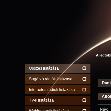
A legtöb
Összes listázása
Sugárzó rádiók listázása
Dank
Internetes rádiók listázása
Állo
TV-k listázása
Név:
Webkamerák listázása