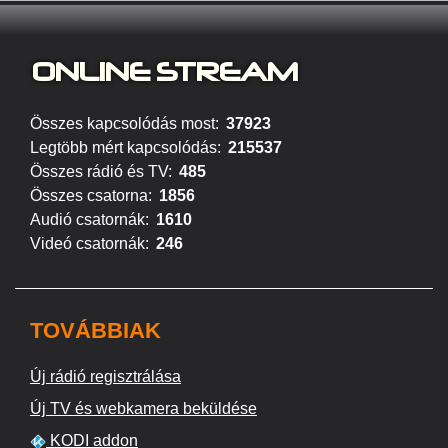
ONLINE S
TREAM
Összes kapcsolódás most:
37923
Legtöbb mért kapcsolódás:
215537
Összes rádió és TV:
485
Összes csatorna:
1856
Audió csatornák:
1610
Videó csatornák:
246
TOVÁBBIAK
Új rádió regisztrálása
Új TV és webkamera beküldése
KODI addon