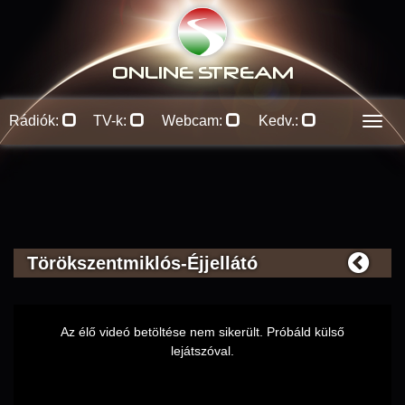
ONLINE S
TREAM
Rádiók:
TV-k:
Webcam:
Kedv.:
Men
Törökszentmiklós-Éjjellátó
This
is
Az élő videó betöltése nem sikerült. Próbáld külső
a
lejátszóval.
modal
window.