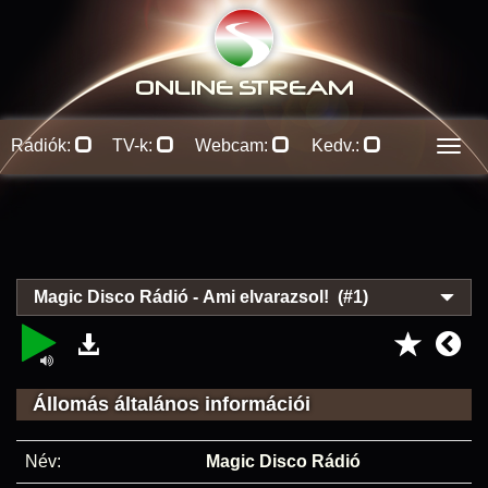
ONLINE S
TREAM
Rádiók:
TV-k:
Webcam:
Kedv.:
Men
Magic Disco Rádió - Ami elvarazsol! (#1)
Állomás általános információi
Név:
Magic Disco Rádió