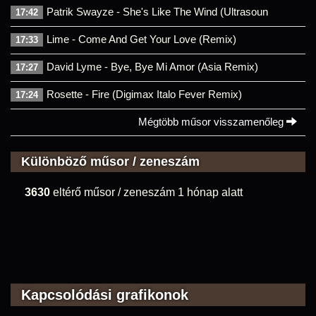
Patrik Swayze - She's Like The Wind (Ultrasoun
17:42
Lime - Come And Get Your Love (Remix)
17:33
David Lyme - Bye, Bye Mi Amor (Asia Remix)
17:27
Rosette - Fire (Digimax Italo Fever Remix)
17:24
Mégtöbb műsor visszamenőleg
Különböző műsor / zeneszám
3630
eltérő műsor / zeneszám 1 hónap alatt
Kapcsolódási grafikonok