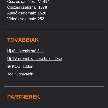
Összes rádió és TV:
494
Összes csatorna:
1878
Audió csatornák:
1626
Videó csatornák:
252
TOVÁBBIAK
Új rádió regisztrálása
Új TV és webkamera beküldése
KODI addon
Jogi tudnivalók
PARTNEREK