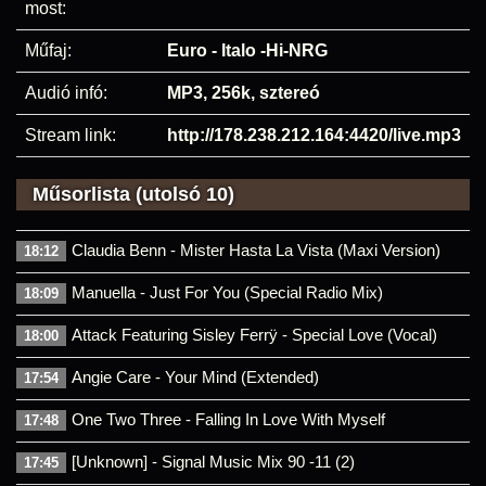
most:
Műfaj:
Euro - Italo -Hi-NRG
Audió infó:
MP3, 256k, sztereó
Stream link:
http://178.238.212.164:4420/live.mp3
Műsorlista (utolsó 10)
Claudia Benn - Mister Hasta La Vista (Maxi Version)
18:12
Manuella - Just For You (Special Radio Mix)
18:09
Attack Featuring Sisley Ferrÿ - Special Love (Vocal)
18:00
Angie Care - Your Mind (Extended)
17:54
One Two Three - Falling In Love With Myself
17:48
[Unknown] - Signal Music Mix 90 -11 (2)
17:45