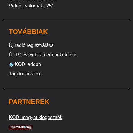
Videó csatornák:
251
TOVÁBBIAK
Új rádió regisztrálása
Új TV és webkamera beküldése
KODI addon
Jogi tudnivalók
PARTNEREK
KODI magyar kiegészítők