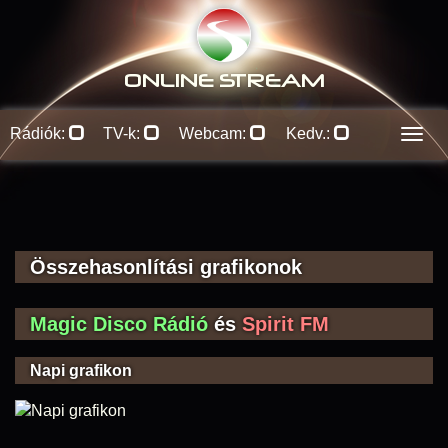
ONLINE S
TREAM
Rádiók:
TV-k:
Webcam:
Kedv.:
Men
Összehasonlítási grafikonok
Magic Disco Rádió
és
Spirit FM
Napi grafikon