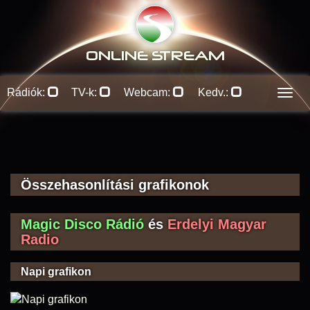
ONLINE S
TREAM
Rádiók:
TV-k:
Webcam:
Kedv.:
Men
Összehasonlítási grafikonok
Magic Disco Rádió
és
Erdelyi Magyar
Radio
Napi grafikon