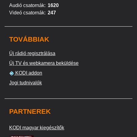
Audió csatornák:
1620
Videó csatornák:
247
TOVÁBBIAK
Új rádió regisztrálása
Új TV és webkamera beküldése
KODI addon
Jogi tudnivalók
PARTNEREK
KODI magyar kiegészítők