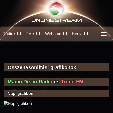
ONLINE S
TREAM
Rádiók:
TV-k:
Webcam:
Kedv.:
Men
Összehasonlítási grafikonok
Magic Disco Rádió
és
Trend FM
Napi grafikon