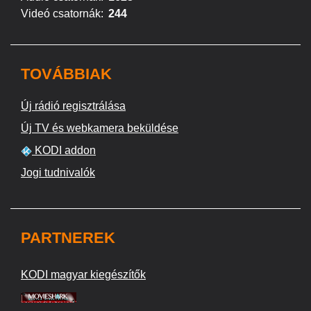
Videó csatornák:
244
TOVÁBBIAK
Új rádió regisztrálása
Új TV és webkamera beküldése
KODI addon
Jogi tudnivalók
PARTNEREK
KODI magyar kiegészítők