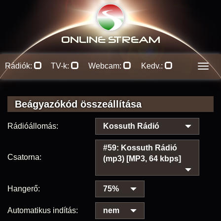
ONLINE S
TREAM
Rádiók:
TV-k:
Webcam:
Kedv.:
Men
Beágyazókód összeállítása
Rádióállomás:
Kossuth Rádió
#59: Kossuth Rádió
Csatorna:
(mp3) [MP3, 64 kbps]
Hangerő:
75%
Automatikus indítás:
nem