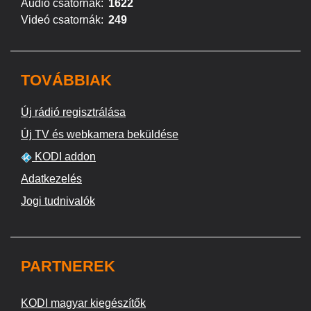
Audió csatornák:
1622
Videó csatornák:
249
TOVÁBBIAK
Új rádió regisztrálása
Új TV és webkamera beküldése
KODI addon
Adatkezelés
Jogi tudnivalók
PARTNEREK
KODI magyar kiegészítők