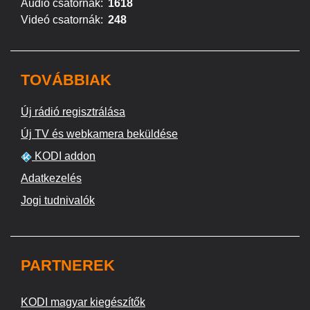
Audió csatornák:
1618
Videó csatornák:
248
TOVÁBBIAK
Új rádió regisztrálása
Új TV és webkamera beküldése
KODI addon
Adatkezelés
Jogi tudnivalók
PARTNEREK
KODI magyar kiegészítők