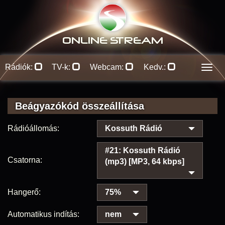
ONLINE S
TREAM
Rádiók:
TV-k:
Webcam:
Kedv.:
Men
Beágyazókód összeállítása
Rádióállomás:
Kossuth Rádió
#21: Kossuth Rádió
Csatorna:
(mp3) [MP3, 64 kbps]
Hangerő:
75%
Automatikus indítás:
nem