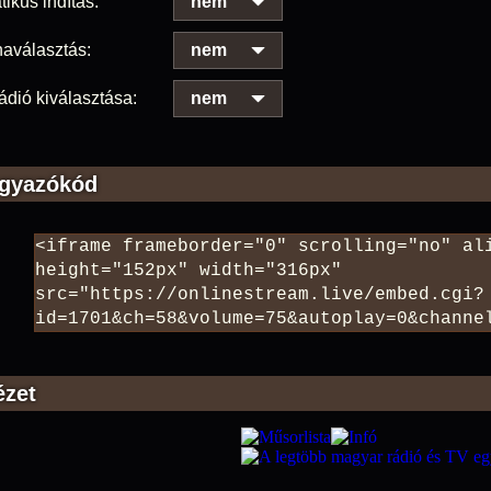
ikus indítás:
nem
aválasztás:
nem
ádió kiválasztása:
nem
gyazókód
ézet