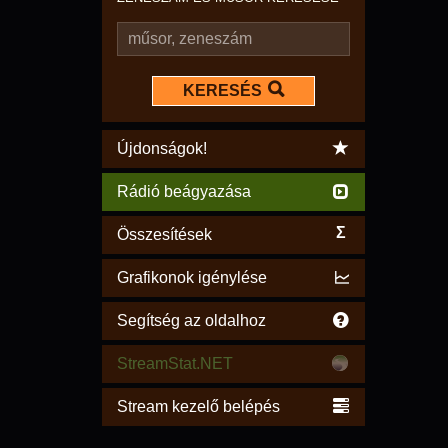
KERESÉS
Újdonságok!
Rádió beágyazása
Σ
Összesítések
Grafikonok igénylése
Segítség az oldalhoz
StreamStat.NET
Stream kezelő belépés