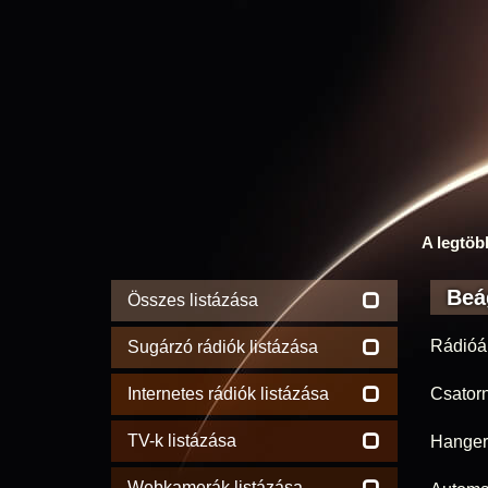
A legtöb
Beá
Összes listázása
Rádióá
Sugárzó rádiók listázása
Internetes rádiók listázása
Csator
TV-k listázása
Hanger
Webkamerák listázása