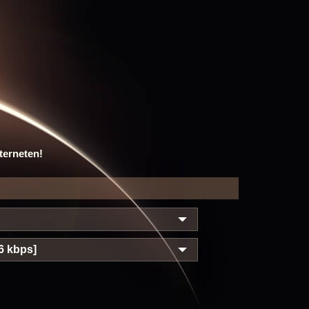
terneten!
6 kbps]