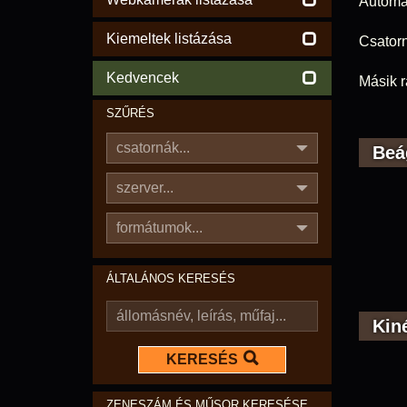
Automat
Kiemeltek listázása
Csatorn
Kedvencek
Másik r
SZŰRÉS
csatornák...
Beá
szerver...
formátumok...
ÁLTALÁNOS KERESÉS
Kin
KERESÉS
ZENESZÁM ÉS MŰSOR KERESÉSE