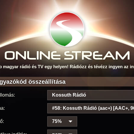
ONLINE S
TREAM
b magyar rádió és TV egy helyen! Rádiózz és tévézz ingyen az in
gyazókód összeállítása
llomás:
Kossuth Rádió
na:
#58: Kossuth Rádió (aac+) [AAC+, 9
ő:
75%