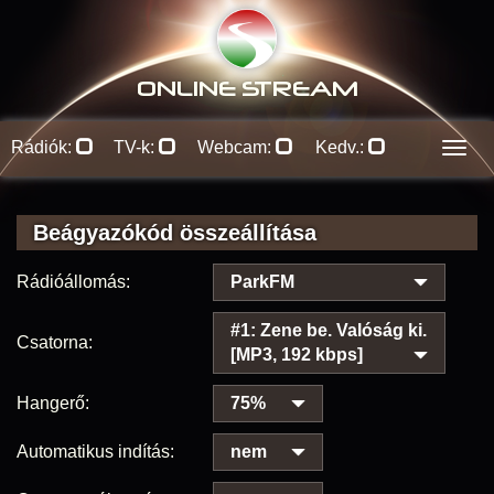
ONLINE S
TREAM
Rádiók:
TV-k:
Webcam:
Kedv.:
Men
Beágyazókód összeállítása
Rádióállomás:
ParkFM
#1: Zene be. Valóság ki.
Csatorna:
[MP3, 192 kbps]
Hangerő:
75%
Automatikus indítás:
nem