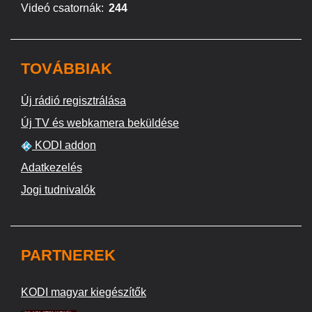
Videó csatornák:
244
TOVÁBBIAK
Új rádió regisztrálása
Új TV és webkamera beküldése
KODI addon
Adatkezelés
Jogi tudnivalók
PARTNEREK
KODI magyar kiegészítők