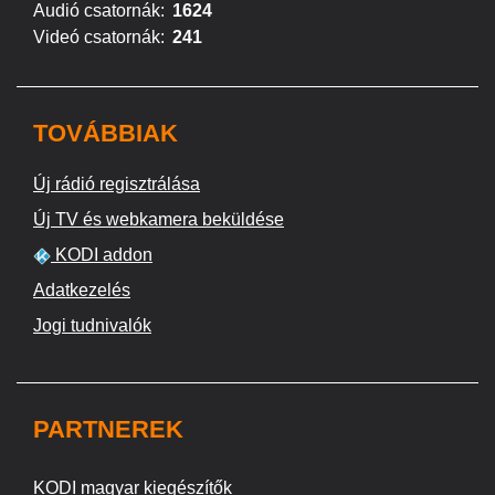
Audió csatornák:
1624
Videó csatornák:
241
TOVÁBBIAK
Új rádió regisztrálása
Új TV és webkamera beküldése
KODI addon
Adatkezelés
Jogi tudnivalók
PARTNEREK
KODI magyar kiegészítők