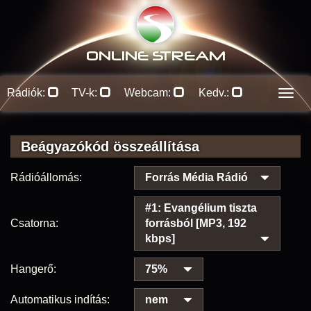
ONLINE S
TREAM
Rádiók:
TV-k:
Webcam:
Kedv.:
Men
Beágyazókód összeállítása
Rádióállomás:
Forrás Média Rádió
#1: Evangélium tiszta
Csatorna:
forrásból [MP3, 192
kbps]
Hangerő:
75%
Automatikus indítás:
nem