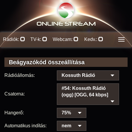
ONLINE S
TREAM
Rádiók:
TV-k:
Webcam:
Kedv.:
Men
Beágyazókód összeállítása
Rádióállomás:
Kossuth Rádió
#54: Kossuth Rádió
Csatorna:
(ogg) [OGG, 64 kbps]
Hangerő:
75%
Automatikus indítás:
nem