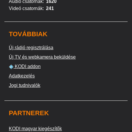
Audió csatornák:
1620
Videó csatornák:
241
TOVÁBBIAK
Új rádió regisztrálása
Új TV és webkamera beküldése
KODI addon
Adatkezelés
Jogi tudnivalók
PARTNEREK
KODI magyar kiegészítők