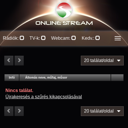
ONLINE S
TREAM
Rádiók:
TV-k:
Webcam:
Kedv.:
Men
20 találat/oldal
#
Infó
Lejátszás
Állomás neve, műfaj, műsor
Jellemzők
Kapcs.
Nincs találat.
Újrakeresés a szűrés kikapcsolásával
20 találat/oldal