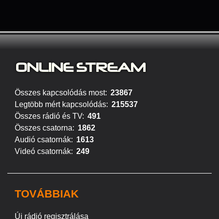
ONLINE S
TREAM
Összes kapcsolódás most:
23867
Legtöbb mért kapcsolódás:
215537
Összes rádió és TV:
491
Összes csatorna:
1862
Audió csatornák:
1613
Videó csatornák:
249
TOVÁBBIAK
Új rádió regisztrálása