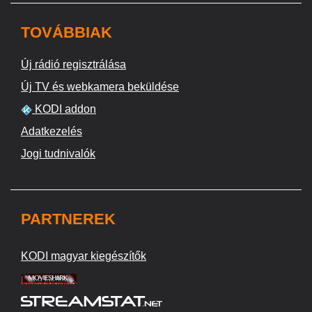
TOVÁBBIAK
Új rádió regisztrálása
Új TV és webkamera beküldése
KODI addon
Adatkezelés
Jogi tudnivalók
PARTNEREK
KODI magyar kiegészítők