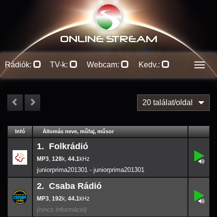
ONLINE S
TREAM
Rádiók:
TV-k:
Webcam:
Kedv.:
Men
20 találat/oldal
#
Infó
Lejátszás
Állomás neve, műfaj, műsor
Jellemzők
Kapcs.
1. Folkrádió
,
1.
128
-
k
,
128
k,
44.1
44.1
juniorprima201301 - juniorprima201301
2. Csaba Rádió
,
2.
192
-
k
,
192
k,
44.1
44.1