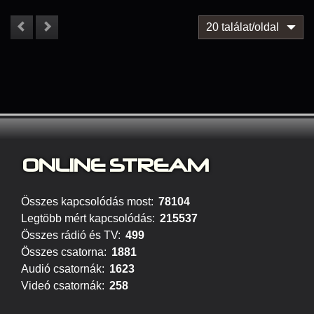
20 találat/oldal
ONLINE S
TREAM
Összes kapcsolódás most:
78104
Legtöbb mért kapcsolódás:
215537
Összes rádió és TV:
499
Összes csatorna:
1881
Audió csatornák:
1623
Videó csatornák:
258