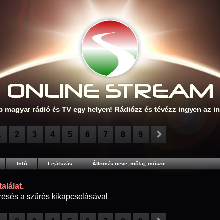
ONLINE S
TREAM
b magyar rádió és TV egy helyen! Rádiózz és tévézz ingyen az in
1
2
3
4
5
6
7
8
9
Infó
Lejátszás
Állomás neve, műfaj, műsor
alálat.
resés a szűrés kikapcsolásával