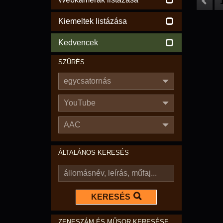
Kiemeltek listázása
Kedvencek
SZŰRÉS
egycsatornás
YouTube
AAC
ÁLTALÁNOS KERESÉS
KERESÉS
ZENESZÁM ÉS MŰSOR KERESÉSE