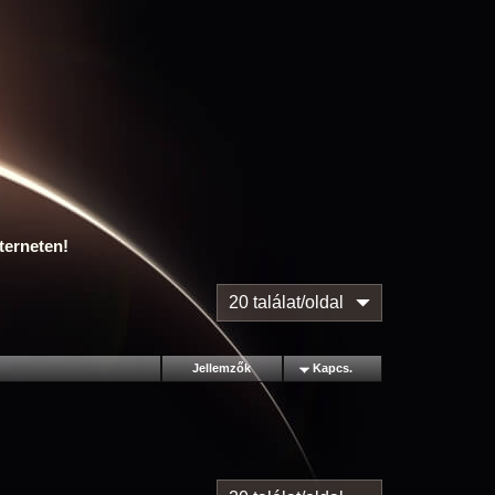
terneten!
20 találat/oldal
Jellemzők
Kapcs.