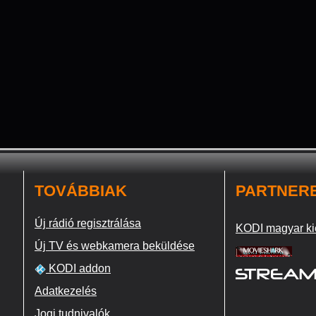
TOVÁBBIAK
PARTNER
Új rádió regisztrálása
KODI magyar ki
Új TV és webkamera beküldése
KODI addon
Adatkezelés
Jogi tudnivalók