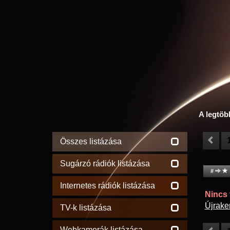
A legtöb
Összes listázása
Sugárzó rádiók listázása
#
Internetes rádiók listázása
Nincs t
Újrake
TV-k listázása
Webkamerák listázása