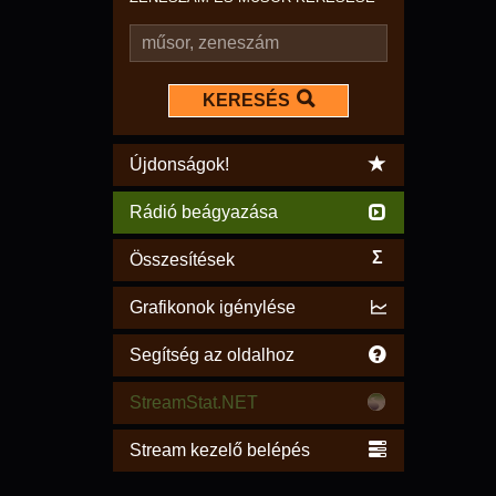
KERESÉS
Újdonságok!
Rádió beágyazása
Σ
Összesítések
Grafikonok igénylése
Segítség az oldalhoz
StreamStat.NET
Stream kezelő belépés