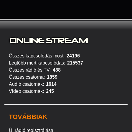
ONLINE S
TREAM
Összes kapcsolódás most:
24196
Legtöbb mért kapcsolódás:
215537
Összes rádió és TV:
488
Összes csatorna:
1859
Audió csatornák:
1614
Videó csatornák:
245
TOVÁBBIAK
Új rádió regisztrálása