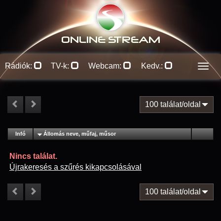
ONLINE S
TREAM
Rádiók:
TV-k:
Webcam:
Kedv.:
Men
100 találat/oldal
#
Infó
Lejátszás
Állomás neve, műfaj, műsor
Jellemzők
Kapcs.
Nincs találat.
Újrakeresés a szűrés kikapcsolásával
100 találat/oldal