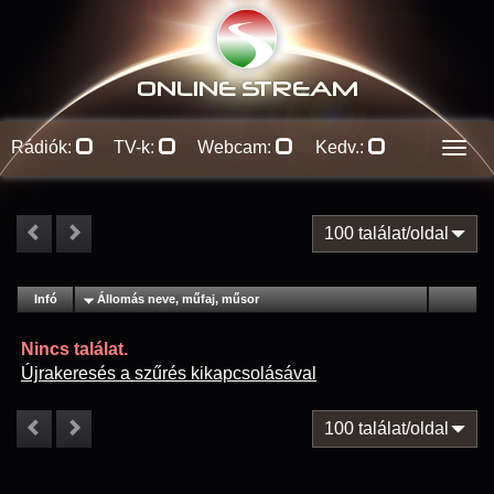
ONLINE S
TREAM
Rádiók:
TV-k:
Webcam:
Kedv.:
Men
100 találat/oldal
#
Infó
Lejátszás
Állomás neve, műfaj, műsor
Jellemzők
Kapcs.
Nincs találat.
Újrakeresés a szűrés kikapcsolásával
100 találat/oldal