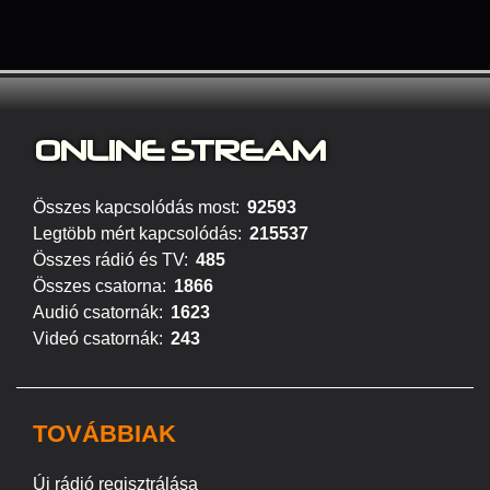
ONLINE S
TREAM
Összes kapcsolódás most:
92593
Legtöbb mért kapcsolódás:
215537
Összes rádió és TV:
485
Összes csatorna:
1866
Audió csatornák:
1623
Videó csatornák:
243
TOVÁBBIAK
Új rádió regisztrálása