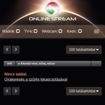
ONLINE S
TREAM
Rádiók:
TV-k:
Webcam:
Kedv.:
Men
100 találat/oldal
#
Infó
Lejátszás
Állomás neve, műfaj, műsor
Jellemzők
Kapcs.
Nincs találat.
Újrakeresés a szűrés kikapcsolásával
100 találat/oldal