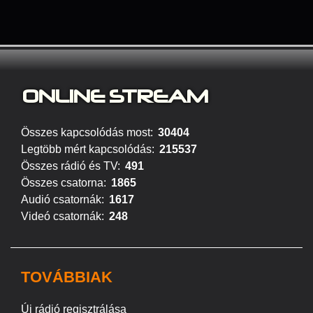
ONLINE S
TREAM
Összes kapcsolódás most:
30404
Legtöbb mért kapcsolódás:
215537
Összes rádió és TV:
491
Összes csatorna:
1865
Audió csatornák:
1617
Videó csatornák:
248
TOVÁBBIAK
Új rádió regisztrálása