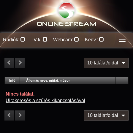
ONLINE S
TREAM
Rádiók:
TV-k:
Webcam:
Kedv.:
Men
10 találat/oldal
#
Infó
Lejátszás
Állomás neve, műfaj, műsor
Jellemzők
Kapcs.
Nincs találat.
Újrakeresés a szűrés kikapcsolásával
10 találat/oldal