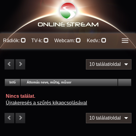
ONLINE S
TREAM
Rádiók:
TV-k:
Webcam:
Kedv.:
Men
10 találat/oldal
#
Infó
Lejátszás
Állomás neve, műfaj, műsor
Jellemzők
Kapcs.
Nincs találat.
Újrakeresés a szűrés kikapcsolásával
10 találat/oldal