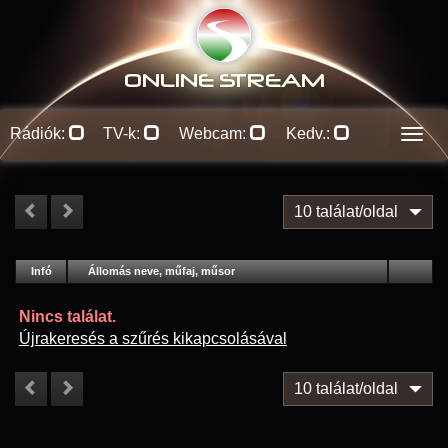
ONLINE S
TREAM
Rádiók:
TV-k:
Webcam:
Kedv.:
Men
10 találat/oldal
#
Infó
Lejátszás
Állomás neve, műfaj, műsor
Jellemzők
Kapcs.
Nincs találat.
Újrakeresés a szűrés kikapcsolásával
10 találat/oldal