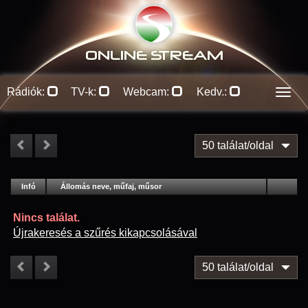
ONLINE S
TREAM
Rádiók:
TV-k:
Webcam:
Kedv.:
Men
50 találat/oldal
#
Infó
Lejátszás
Állomás neve, műfaj, műsor
Jellemzők
Kapcs.
Nincs találat.
Újrakeresés a szűrés kikapcsolásával
50 találat/oldal