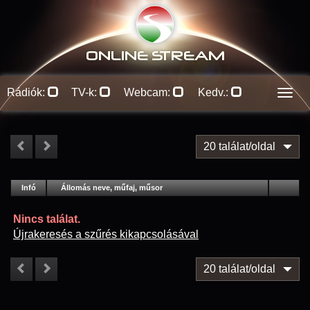
ONLINE S
TREAM
Rádiók:
TV-k:
Webcam:
Kedv.:
Men
20 találat/oldal
#
Infó
Lejátszás
Állomás neve, műfaj, műsor
Jellemzők
Kapcs.
Nincs találat.
Újrakeresés a szűrés kikapcsolásával
20 találat/oldal