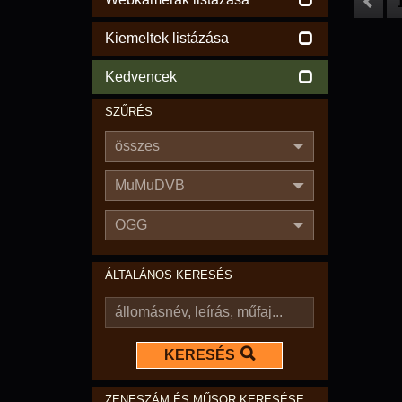
Kiemeltek listázása
Kedvencek
SZŰRÉS
összes
MuMuDVB
OGG
ÁLTALÁNOS KERESÉS
KERESÉS
ZENESZÁM ÉS MŰSOR KERESÉSE