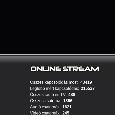
ONLINE S
TREAM
Összes kapcsolódás most:
43419
Legtöbb mért kapcsolódás:
215537
Összes rádió és TV:
488
Összes csatorna:
1866
Audió csatornák:
1621
Videó csatornák:
245