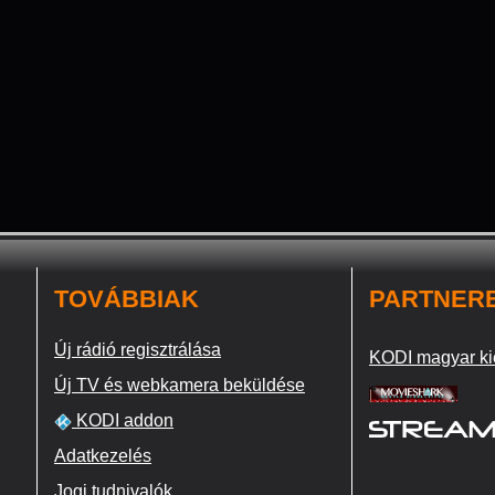
TOVÁBBIAK
PARTNER
Új rádió regisztrálása
KODI magyar ki
Új TV és webkamera beküldése
KODI addon
Adatkezelés
Jogi tudnivalók