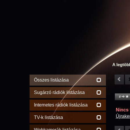
A legtöb
Összes listázása
Sugárzó rádiók listázása
#
Internetes rádiók listázása
Nincs t
Újrake
TV-k listázása
Webkamerák listázása