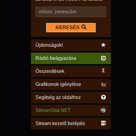
KERESÉS
Újdonságok!
Rádió beágyazása
Σ
Összesítések
Grafikonok igénylése
Segítség az oldalhoz
StreamStat.NET
Stream kezelő belépés