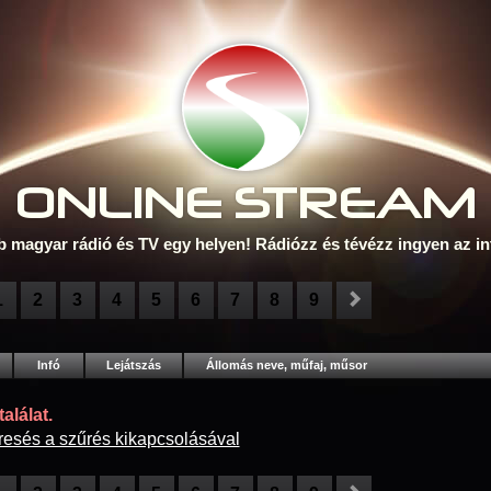
ONLINE S
TREAM
b magyar rádió és TV egy helyen! Rádiózz és tévézz ingyen az in
1
2
3
4
5
6
7
8
9
Infó
Lejátszás
Állomás neve, műfaj, műsor
alálat.
resés a szűrés kikapcsolásával