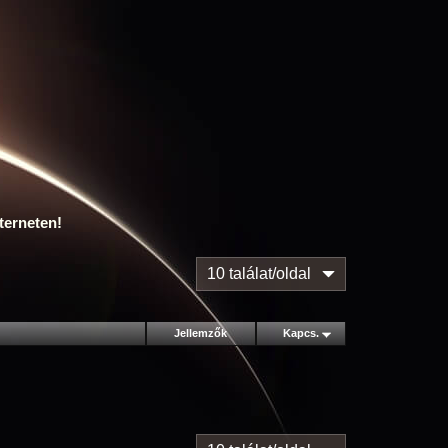
terneten!
10 találat/oldal
Jellemzők
Kapcs.