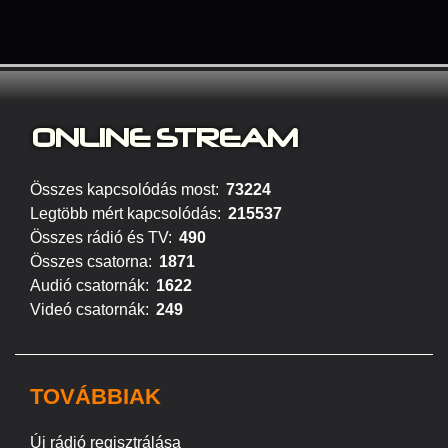
ONLINE S
TREAM
Összes kapcsolódás most:
73224
Legtöbb mért kapcsolódás:
215537
Összes rádió és TV:
490
Összes csatorna:
1871
Audió csatornák:
1622
Videó csatornák:
249
TOVÁBBIAK
Új rádió regisztrálása