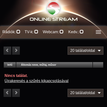
ONLINE S
TREAM
Rádiók:
TV-k:
Webcam:
Kedv.:
Men
20 találat/oldal
#
Infó
Lejátszás
Állomás neve, műfaj, műsor
Jellemzők
Kapcs.
Nincs találat.
Újrakeresés a szűrés kikapcsolásával
20 találat/oldal