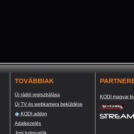
TOVÁBBIAK
PARTNER
Új rádió regisztrálása
KODI magyar ki
Új TV és webkamera beküldése
KODI addon
Adatkezelés
Jogi tudnivalók