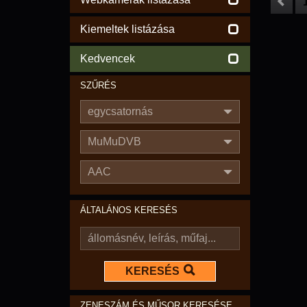
Kiemeltek listázása
Kedvencek
SZŰRÉS
egycsatornás
MuMuDVB
AAC
ÁLTALÁNOS KERESÉS
KERESÉS
ZENESZÁM ÉS MŰSOR KERESÉSE