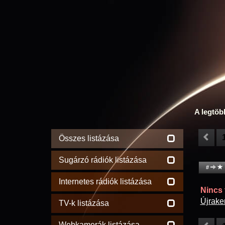
A legtöb
Összes listázása
Sugárzó rádiók listázása
#
Internetes rádiók listázása
Nincs t
Újrake
TV-k listázása
Webkamerák listázása