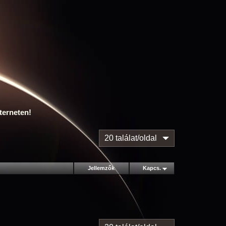
terneten!
20 találat/oldal
Jellemzők
Kapcs.