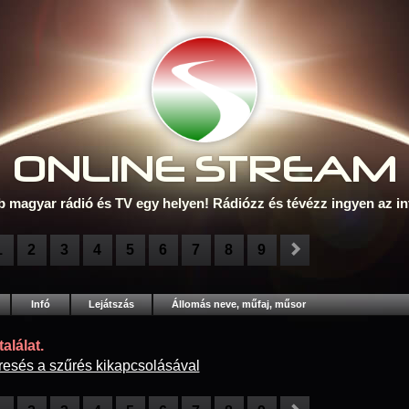
ONLINE S
TREAM
b magyar rádió és TV egy helyen! Rádiózz és tévézz ingyen az in
1
2
3
4
5
6
7
8
9
Infó
Lejátszás
Állomás neve, műfaj, műsor
alálat.
resés a szűrés kikapcsolásával