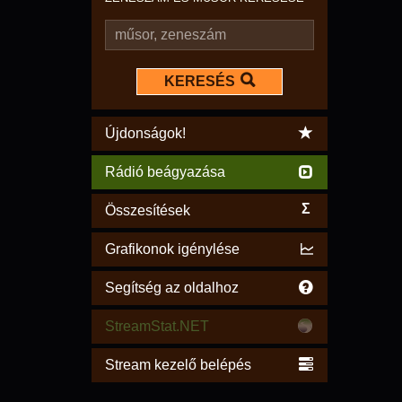
KERESÉS
Újdonságok!
Rádió beágyazása
Σ
Összesítések
Grafikonok igénylése
Segítség az oldalhoz
StreamStat.NET
Stream kezelő belépés