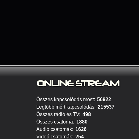
ONLINE S
TREAM
Összes kapcsolódás most:
56922
Legtöbb mért kapcsolódás:
215537
Összes rádió és TV:
498
Összes csatorna:
1880
Audió csatornák:
1626
Videó csatornák:
254