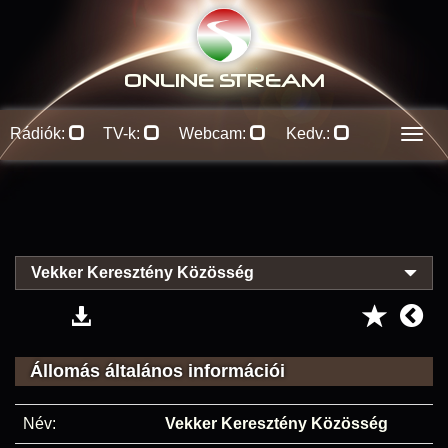
ONLINE S
TREAM
Rádiók:
TV-k:
Webcam:
Kedv.:
Men
Vekker Keresztény Közösség
Állomás általános információi
Név:
Vekker Keresztény Közösség