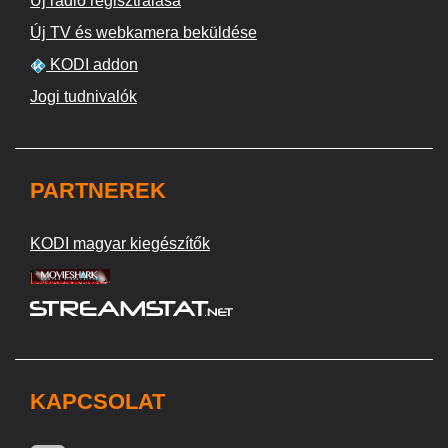
Új rádió regisztrálása
Új TV és webkamera beküldése
KODI addon
Jogi tudnivalók
PARTNEREK
KODI magyar kiegészítők
KAPCSOLAT