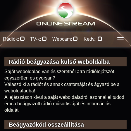
ONLINE S
TREAM
Rádiók:
TV-k:
Webcam:
Kedv.:
Men
Rádió beágyazása külső weboldalba
Saját weboldalad van és szeretnél arra rádiólejátszót
egyszerűen és gyorsan?
Válaszd ki a rádiót és annak csatornáját és ágyazd be a
weboldaladba!
A lejátszáson kívül a saját weboldaladról azonnal el tudod
érni a beágyazott rádió műsorlistáját és információs
oldalát!
Beágyazókód összeállítása