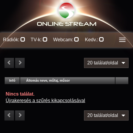
ONLINE S
TREAM
Rádiók:
TV-k:
Webcam:
Kedv.:
Men
20 találat/oldal
#
Infó
Lejátszás
Állomás neve, műfaj, műsor
Jellemzők
Kapcs.
Nincs találat.
Újrakeresés a szűrés kikapcsolásával
20 találat/oldal